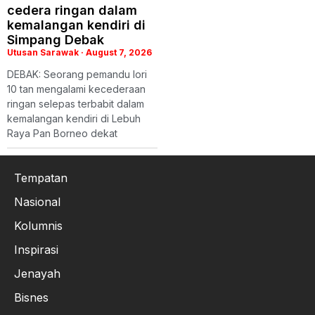
cedera ringan dalam
kemalangan kendiri di
Simpang Debak
Utusan Sarawak
August 7, 2026
DEBAK: Seorang pemandu lori
10 tan mengalami kecederaan
ringan selepas terbabit dalam
kemalangan kendiri di Lebuh
Raya Pan Borneo dekat
Tempatan
Nasional
Kolumnis
Inspirasi
Jenayah
Bisnes