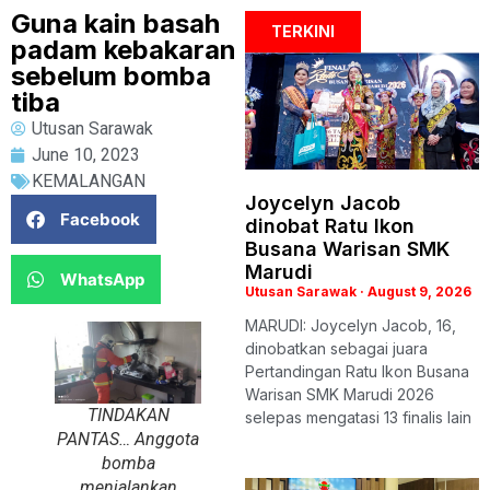
Guna kain basah
TERKINI
padam kebakaran
sebelum bomba
tiba
Utusan Sarawak
June 10, 2023
KEMALANGAN
Joycelyn Jacob
Facebook
dinobat Ratu Ikon
Busana Warisan SMK
Marudi
WhatsApp
Utusan Sarawak
August 9, 2026
MARUDI: Joycelyn Jacob, 16,
dinobatkan sebagai juara
Pertandingan Ratu Ikon Busana
Warisan SMK Marudi 2026
TINDAKAN
selepas mengatasi 13 finalis lain
PANTAS… Anggota
bomba
menjalankan