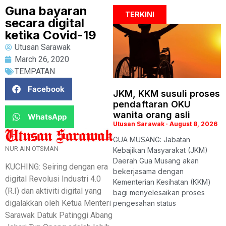
Guna bayaran
TERKINI
secara digital
ketika Covid-19
Utusan Sarawak
March 26, 2020
TEMPATAN
Facebook
JKM, KKM susuli proses
pendaftaran OKU
wanita orang asli
WhatsApp
Utusan Sarawak
August 8, 2026
GUA MUSANG: Jabatan
NUR AIN OTSMAN
Kebajikan Masyarakat (JKM)
Daerah Gua Musang akan
KUCHING: Seiring dengan era
bekerjasama dengan
digital Revolusi Industri 4.0
Kementerian Kesihatan (KKM)
(R.I) dan aktiviti digital yang
bagi menyelesaikan proses
digalakkan oleh Ketua Menteri
pengesahan status
Sarawak Datuk Patinggi Abang