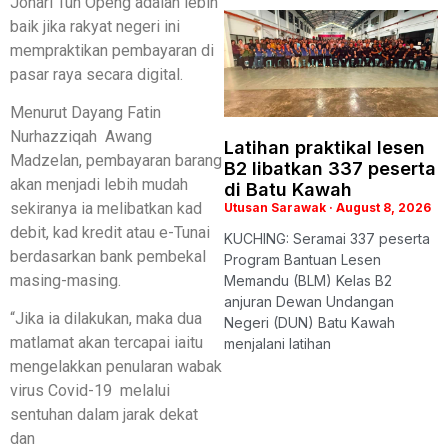
Johari Tun Openg adalah lebih
baik jika rakyat negeri ini
mempraktikan pembayaran di
pasar raya secara digital.
Menurut Dayang Fatin
Nurhazziqah Awang
Latihan praktikal lesen
Madzelan, pembayaran barang
B2 libatkan 337 peserta
akan menjadi lebih mudah
di Batu Kawah
sekiranya ia melibatkan kad
Utusan Sarawak
August 8, 2026
debit, kad kredit atau e-Tunai
KUCHING: Seramai 337 peserta
berdasarkan bank pembekal
Program Bantuan Lesen
masing-masing.
Memandu (BLM) Kelas B2
anjuran Dewan Undangan
“Jika ia dilakukan, maka dua
Negeri (DUN) Batu Kawah
matlamat akan tercapai iaitu
menjalani latihan
mengelakkan penularan wabak
virus Covid-19 melalui
sentuhan dalam jarak dekat
dan