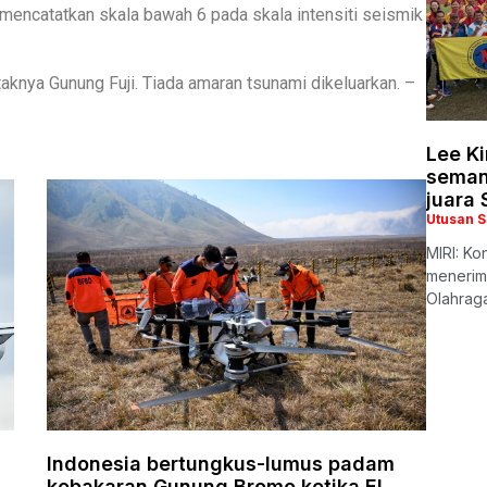
mencatatkan skala bawah 6 pada skala intensiti seismik
taknya Gunung Fuji. Tiada amaran tsunami dikeluarkan. –
Lee K
seman
juara
Utusan 
MIRI: Ko
menerim
Olahrag
Indonesia bertungkus-lumus padam
kebakaran Gunung Bromo ketika El