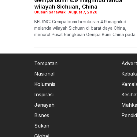
Gempa bumi 4.9 magnitud landa
wilayah Sichuan, China
Utusan Sarawak
August 7, 2026
BEIJING: Gempa bumi berukuran 4.9 magnitud
melanda wilayah Sichuan di barat daya China,
menurut Pusat Rangkaian Gempa Bumi China pada
Tempatan
Advert
Nasional
Kebak
Kolumnis
Kemal
Inspirasi
Kesiha
Jenayah
Mahk
Bisnes
Pendid
Sukan
Global