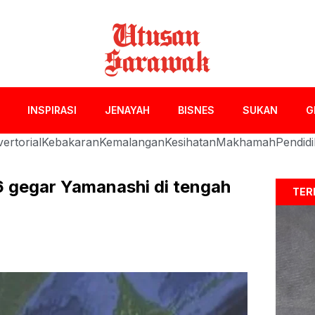
INSPIRASI
JENAYAH
BISNES
SUKAN
G
ertorial
Kebakaran
Kemalangan
Kesihatan
Makhamah
Pendid
 gegar Yamanashi di tengah
TER