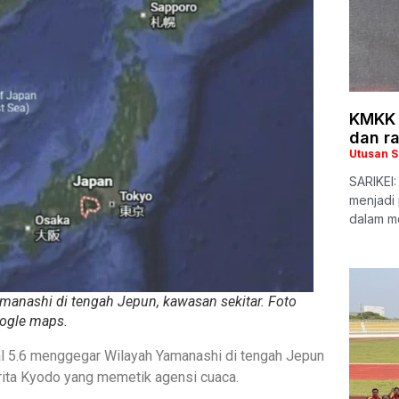
KMKK 
dan r
Utusan 
SARIKEI
menjadi
dalam m
anashi di tengah Jepun, kawasan sekitar. Foto
ogle maps.
l 5.6 menggegar Wilayah Yamanashi di tengah Jepun
erita Kyodo yang memetik agensi cuaca.