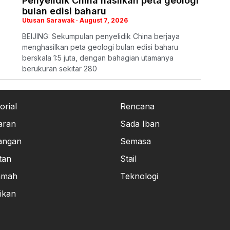
Penyelidik China hasilkan peta geologi
bulan edisi baharu
Utusan Sarawak
August 7, 2026
BEIJING: Sekumpulan penyelidik China berjaya
menghasilkan peta geologi bulan edisi baharu
berskala 1:5 juta, dengan bahagian utamanya
berukuran sekitar 280
orial
Rencana
aran
Sada Iban
angan
Semasa
tan
Stail
amah
Teknologi
ikan