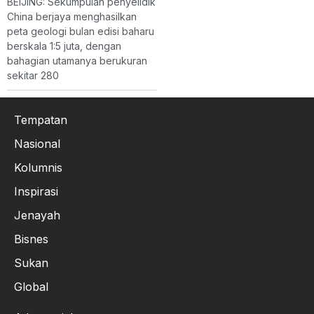
BEIJING: Sekumpulan penyelidik
China berjaya menghasilkan
peta geologi bulan edisi baharu
berskala 1:5 juta, dengan
bahagian utamanya berukuran
sekitar 280
Tempatan
Nasional
Kolumnis
Inspirasi
Jenayah
Bisnes
Sukan
Global