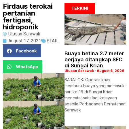
Firdaus terokai
TERKINI
pertanian
fertigasi,
hidroponik
Utusan Sarawak
August 17, 2021
STAIL
Facebook
Buaya betina 2.7 meter
berjaya ditangkap SFC
di Sungai Krian
WhatsApp
Utusan Sarawak
August 6, 2026
SARATOK: Operasi khas
memburu buaya yang memasuki
hari ke-18 di Sungai Krian
mencatat satu lagi kejayaan
apabila Perbadanan Perhutanan
Sarawak