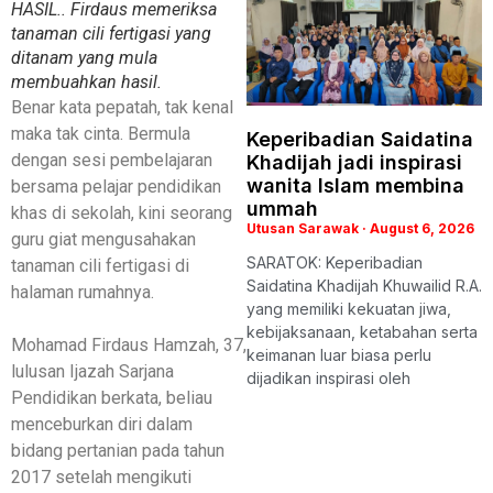
HASIL.. Firdaus memeriksa
tanaman cili fertigasi yang
ditanam yang mula
membuahkan hasil.
Benar kata pepatah, tak kenal
maka tak cinta. Bermula
Keperibadian Saidatina
dengan sesi pembelajaran
Khadijah jadi inspirasi
wanita Islam membina
bersama pelajar pendidikan
ummah
khas di sekolah, kini seorang
Utusan Sarawak
August 6, 2026
guru giat mengusahakan
SARATOK: Keperibadian
tanaman cili fertigasi di
Saidatina Khadijah Khuwailid R.A.
halaman rumahnya.
yang memiliki kekuatan jiwa,
kebijaksanaan, ketabahan serta
Mohamad Firdaus Hamzah, 37,
keimanan luar biasa perlu
lulusan Ijazah Sarjana
dijadikan inspirasi oleh
Pendidikan berkata, beliau
menceburkan diri dalam
bidang pertanian pada tahun
2017 setelah mengikuti