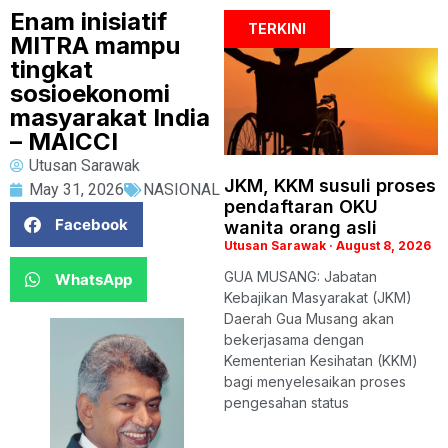
Enam inisiatif
TERKINI
MITRA mampu
tingkat
sosioekonomi
masyarakat India
– MAICCI
Utusan Sarawak
JKM, KKM susuli proses
May 31, 2026
NASIONAL
pendaftaran OKU
Facebook
wanita orang asli
Utusan Sarawak
August 8, 2026
GUA MUSANG: Jabatan
WhatsApp
Kebajikan Masyarakat (JKM)
Daerah Gua Musang akan
bekerjasama dengan
Kementerian Kesihatan (KKM)
bagi menyelesaikan proses
pengesahan status