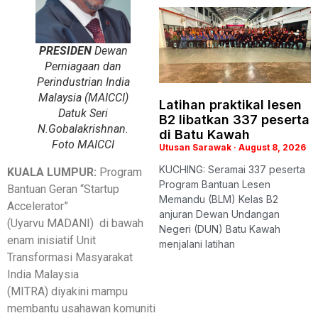
PRESIDEN
Dewan
Perniagaan dan
Perindustrian India
Malaysia (MAICCI)
Latihan praktikal lesen
Datuk Seri
B2 libatkan 337 peserta
N.Gobalakrishnan.
di Batu Kawah
Foto MAICCI
Utusan Sarawak
August 8, 2026
KUCHING: Seramai 337 peserta
KUALA LUMPUR
:
Program
Program Bantuan Lesen
Bantuan Geran “Startup
Memandu (BLM) Kelas B2
Accelerator”
anjuran Dewan Undangan
(Uyarvu MADANI) di bawah
Negeri (DUN) Batu Kawah
enam inisiatif Unit
menjalani latihan
Transformasi Masyarakat
India Malaysia
(MITRA) diyakini mampu
membantu usahawan komuniti