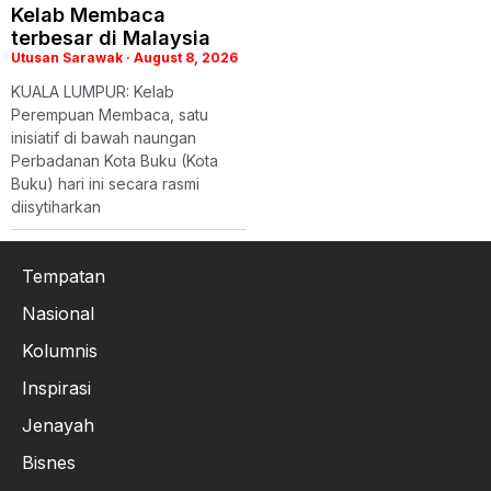
Kelab Membaca
terbesar di Malaysia
Utusan Sarawak
August 8, 2026
KUALA LUMPUR: Kelab
Perempuan Membaca, satu
inisiatif di bawah naungan
Perbadanan Kota Buku (Kota
Buku) hari ini secara rasmi
diisytiharkan
Tempatan
Nasional
Kolumnis
Inspirasi
Jenayah
Bisnes