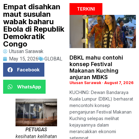
Empat disahkan
TERKINI
maut susulan
wabak baharu
Ebola di Republik
Demokratik
Congo
Utusan Sarawak
DBKL mahu contohi
May 15, 2026
GLOBAL
konsep Festival
Facebook
Makanan Kuching
anjuran MBKS
Utusan Sarawak
August 7, 2026
WhatsApp
KUCHING: Dewan Bandaraya
Kuala Lumpur (DBKL) berhasrat
mencontohi konsep
penganjuran Festival Makanan
Kuching selepas melihat
kejayaannya dalam
PETUGAS
merancakkan ekonomi
kesihatan kelihatan
setempat,