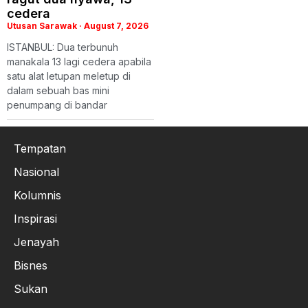
cedera
Utusan Sarawak
August 7, 2026
ISTANBUL: Dua terbunuh
manakala 13 lagi cedera apabila
satu alat letupan meletup di
dalam sebuah bas mini
penumpang di bandar
Tempatan
Nasional
Kolumnis
Inspirasi
Jenayah
Bisnes
Sukan