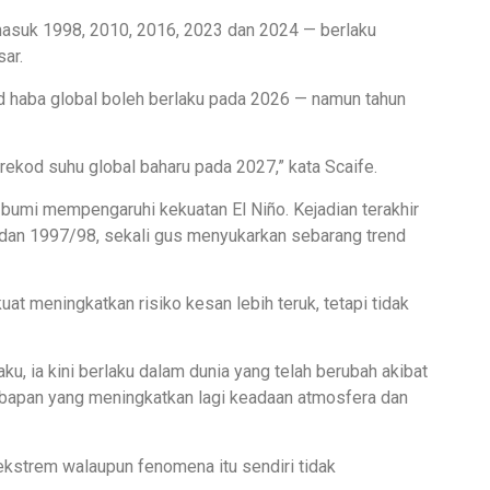
masuk 1998, 2010, 2016, 2023 dan 2024 — berlaku
ar.
od haba global boleh berlaku pada 2026 — namun tahun
rekod suhu global baharu pada 2027,” kata Scaife.
umi mempengaruhi kekuatan El Niño. Kejadian terakhir
dan 1997/98, sekali gus menyukarkan sebarang trend
at meningkatkan risiko kesan lebih teruk, tetapi tidak
u, ia kini berlaku dalam dunia yang telah berubah akibat
mbapan yang meningkatkan lagi keadaan atmosfera dan
ekstrem walaupun fenomena itu sendiri tidak