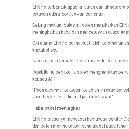
El Niño terbentuk apabila lautan dan atmosfera
tekanan udara, corak awan dan angin.
Gelung maklum balas ini boleh menukarkan El Ni
meningkatkan haba dan mencetuskan cuaca ekstr
Ciri utama El Niño paling kuat ialah kelemahan a
khatulistiwa.
Namun angin tersebut tidak menentu dan boleh me
“Apabila itu berlaku, ia boleh menghentikan per
kepada AFP.
“Pada akhirnya, kekuatan kejadian ini akan banya
yang tidak dapat diramal jauh lebih awal.”
Haba bakal meningkat
El Niño biasanya mencapai kemuncak sekitar Dis
dan boleh meningkatkan suhu global pada tahun-