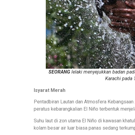
SEORANG
lelaki menyejukkan badan pad
Karachi pada 
Isyarat Merah
Pentadbiran Lautan dan Atmosfera Kebangsaan Am
peratus kebarangkalian El Niño terbentuk menjela
Suhu laut di zon utama El Niño di kawasan khatu
kolam besar air luar biasa panas sedang terkum