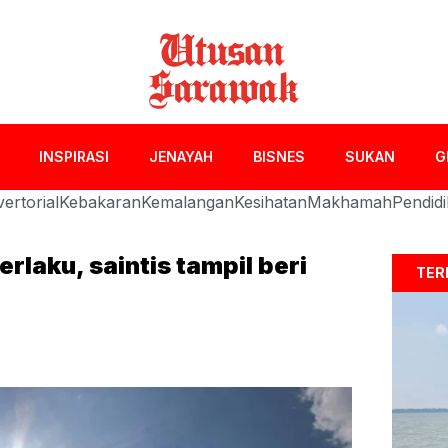
INSPIRASI
JENAYAH
BISNES
SUKAN
G
ertorial
Kebakaran
Kemalangan
Kesihatan
Makhamah
Pendid
erlaku, saintis tampil beri
TER