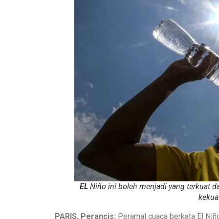
EL
Niño ini boleh menjadi yang terkuat 
kekua
PARIS, Perancis:
Peramal cuaca berkata El Niñ