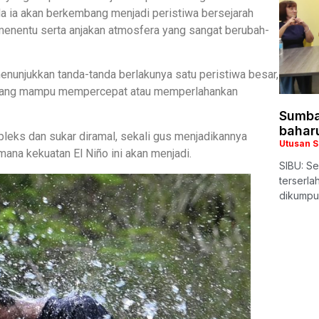
a ia akan berkembang menjadi peristiwa bersejarah
menentu serta anjakan atmosfera yang sangat berubah-
nunjukkan tanda-tanda berlakunya satu peristiwa besar,
 yang mampu mempercepat atau memperlahankan
Sumba
bahar
mpleks dan sukar diramal, sekali gus menjadikannya
Utusan 
mana kekuatan El Niño ini akan menjadi.
SIBU: Se
terserl
dikumpu