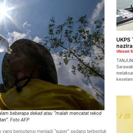
UKPS T
nazira
Utusan 
TANJUNG
Sarawak
melaksa
keselam
dalam beberapa dekad atau “malah mencatat rekod
tan”. Foto AFP
o yang berpotensi menjadi “super” sedang terbentuk