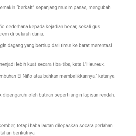
 semakin “berkait” sepanjang musim panas, mengubah
ño sederhana kepada kejadian besar, sekali gus
em di seluruh dunia.
ngin dagang yang bertiup dari timur ke barat merentasi
njadi lebih kuat secara tiba-tiba, kata L’Heureux.
tumbuhan El Niño atau bahkan membalikkannya,” katanya
k dipengaruhi oleh butiran seperti angin lapisan rendah,
ember, tetapi haba lautan dilepaskan secara perlahan
tahun berikutnya.