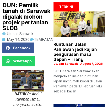
DUN: Pemilik
TERKINI
tanah di Sarawak
digalak mohon
projek pertanian
SLDB
Utusan Sarawak
May 14, 2026
TEMPATAN
Runtuhan Jalan
Facebook
Pahlawan jadi kajian
pengurusan masa
depan – Tiang
WhatsApp
Utusan Sarawak
August 7, 2026
SIBU: Kerajaan Sarawak akan
menjadikan insiden runtuhan
lapan unit rumah kedai di Jalan
Pahlawan pada 13 Februari lalu
sebagai kajian
DATUK
Dr Abdul
Rahman Ismail
menjawab soalan