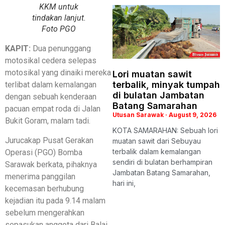
KKM untuk
tindakan lanjut.
Foto PGO
KAPIT:
Dua penunggang
motosikal cedera selepas
motosikal yang dinaiki mereka
Lori muatan sawit
terbalik, minyak tumpah
terlibat dalam kemalangan
di bulatan Jambatan
dengan sebuah kenderaan
Batang Samarahan
pacuan empat roda di Jalan
Utusan Sarawak
August 9, 2026
Bukit Goram, malam tadi.
KOTA SAMARAHAN: Sebuah lori
Jurucakap Pusat Gerakan
muatan sawit dari Sebuyau
terbalik dalam kemalangan
Operasi (PGO) Bomba
sendiri di bulatan berhampiran
Sarawak berkata, pihaknya
Jambatan Batang Samarahan,
menerima panggilan
hari ini,
kecemasan berhubung
kejadian itu pada 9.14 malam
sebelum mengerahkan
sepasukan anggota dari Balai