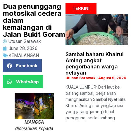
Dua penunggang
TERKINI
motosikal cedera
dalam
kemalangan di
Jalan Bukit Goram
Utusan Sarawak
June 28, 2026
Sambal baharu Khairul
KEMALANGAN
Aming angkat
Facebook
pengorbanan warga
nelayan
Utusan Sarawak
August 9, 2026
WhatsApp
KUALA LUMPUR: Dari laut ke
balang sambal, perjalanan
menghasilkan Sambal Nyet Bilis
Khairul Aming menyingkap sisi
yang jarang-jarang dilihat
pengguna, serta lambang
MANGSA
diserahkan kepada