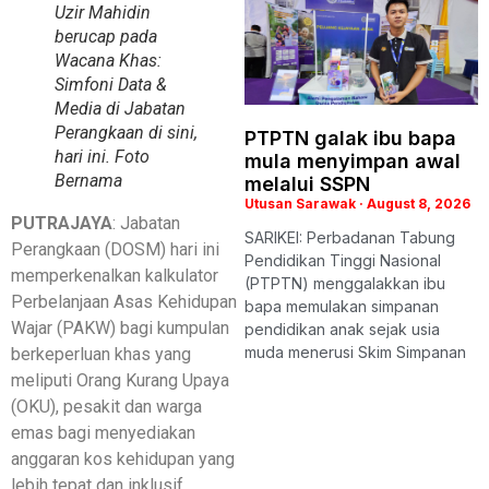
Uzir Mahidin
berucap pada
Wacana Khas:
Simfoni Data &
Media di Jabatan
Perangkaan di sini,
PTPTN galak ibu bapa
hari ini. Foto
mula menyimpan awal
Bernama
melalui SSPN
Utusan Sarawak
August 8, 2026
PUTRAJAYA
: Jabatan
SARIKEI: Perbadanan Tabung
Perangkaan (DOSM) hari ini
Pendidikan Tinggi Nasional
memperkenalkan kalkulator
(PTPTN) menggalakkan ibu
Perbelanjaan Asas Kehidupan
bapa memulakan simpanan
Wajar (PAKW) bagi kumpulan
pendidikan anak sejak usia
muda menerusi Skim Simpanan
berkeperluan khas yang
meliputi Orang Kurang Upaya
(OKU), pesakit dan warga
emas bagi menyediakan
anggaran kos kehidupan yang
lebih tepat dan inklusif.