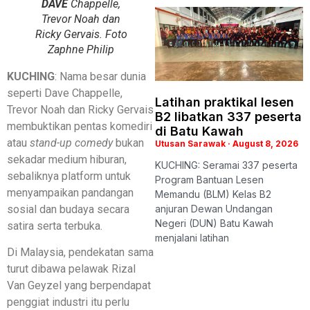
DAVE
Chappelle,
Trevor Noah dan
Ricky Gervais. Foto
Zaphne Philip
KUCHING
: Nama besar dunia
seperti Dave Chappelle,
Latihan praktikal lesen
Trevor Noah dan Ricky Gervais
B2 libatkan 337 peserta
membuktikan pentas komediri
di Batu Kawah
atau
stand-up comedy
bukan
Utusan Sarawak
August 8, 2026
sekadar medium hiburan,
KUCHING: Seramai 337 peserta
sebaliknya platform untuk
Program Bantuan Lesen
menyampaikan pandangan
Memandu (BLM) Kelas B2
sosial dan budaya secara
anjuran Dewan Undangan
Negeri (DUN) Batu Kawah
satira serta terbuka.
menjalani latihan
Di Malaysia, pendekatan sama
turut dibawa pelawak Rizal
Van Geyzel yang berpendapat
penggiat industri itu perlu