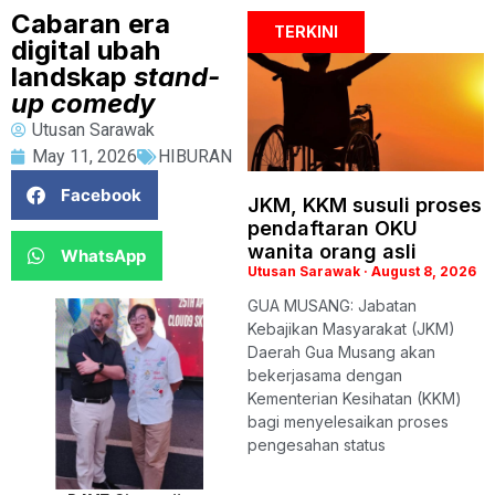
Cabaran era
TERKINI
digital ubah
landskap
stand-
up comedy
Utusan Sarawak
May 11, 2026
HIBURAN
Facebook
JKM, KKM susuli proses
pendaftaran OKU
wanita orang asli
WhatsApp
Utusan Sarawak
August 8, 2026
GUA MUSANG: Jabatan
Kebajikan Masyarakat (JKM)
Daerah Gua Musang akan
bekerjasama dengan
Kementerian Kesihatan (KKM)
bagi menyelesaikan proses
pengesahan status