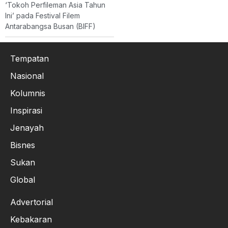
‘Tokoh Perfileman Asia Tahun
Ini’ pada Festival Filem
Antarabangsa Busan (BIFF)
Tempatan
Nasional
Kolumnis
Inspirasi
Jenayah
Bisnes
Sukan
Global
Advertorial
Kebakaran