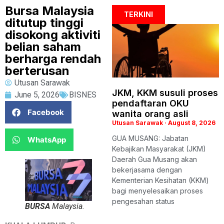
Bursa Malaysia
TERKINI
ditutup tinggi
disokong aktiviti
belian saham
berharga rendah
berterusan
Utusan Sarawak
JKM, KKM susuli proses
June 5, 2026
BISNES
pendaftaran OKU
Facebook
wanita orang asli
Utusan Sarawak
August 8, 2026
GUA MUSANG: Jabatan
WhatsApp
Kebajikan Masyarakat (JKM)
Daerah Gua Musang akan
bekerjasama dengan
Kementerian Kesihatan (KKM)
bagi menyelesaikan proses
pengesahan status
BURSA
Malaysia.