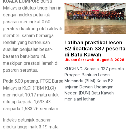
KUALA LUMPUR:
Bursa
Malaysia ditutup tinggi hari ini
dengan indeks petunjuk
pasaran meningkat 0.60
peratus disokong oleh aktiviti
membeli saham berharga
Latihan praktikal lesen
rendah yang berterusan
B2 libatkan 337 peserta
susulan penjualan besar-
di Batu Kawah
besaran baru-baru ini,
Utusan Sarawak
August 8, 2026
meskipun prestasi lemah di
KUCHING: Seramai 337 peserta
pasaran serantau.
Program Bantuan Lesen
Memandu (BLM) Kelas B2
Pada 5.00 petang, FTSE Bursa
anjuran Dewan Undangan
Malaysia KLCI (FBM KLCI)
Negeri (DUN) Batu Kawah
meningkat 10.17 mata untuk
menjalani latihan
ditutup kepada 1,693.43
daripada 1,683.26 semalam.
Indeks petunjuk pasaran
dibuka tinggi naik 3.19 mata