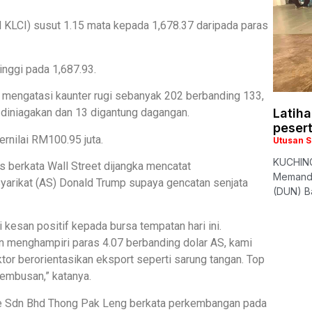
 KLCI) susut 1.15 mata kepada 1,678.37 daripada paras
inggi pada 1,687.93.
 mengatasi kaunter rugi sebanyak 202 berbanding 133,
k diniagakan dan 13 digantung dagangan.
Latiha
peser
rnilai RM100.95 juta.
Utusan 
KUCHING
s berkata Wall Street dijangka mencatat
Memandu
yarikat (AS) Donald Trump supaya gencatan senjata
(DUN) Ba
 kesan positif kepada bursa tempatan hari ini.
un menghampiri paras 4.07 berbanding dolar AS, kami
tor berorientasikan eksport seperti sarung tangan. Top
embusan,” katanya.
ade Sdn Bhd Thong Pak Leng berkata perkembangan pada