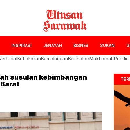
INSPIRASI
JENAYAH
BISNES
SUKAN
G
ertorial
Kebakaran
Kemalangan
Kesihatan
Makhamah
Pendid
dah susulan kebimbangan
TER
 Barat