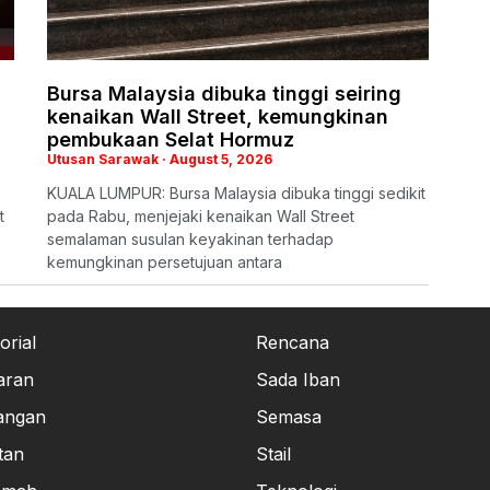
Bursa Malaysia dibuka tinggi seiring
kenaikan Wall Street, kemungkinan
pembukaan Selat Hormuz
Utusan Sarawak
August 5, 2026
KUALA LUMPUR: Bursa Malaysia dibuka tinggi sedikit
t
pada Rabu, menjejaki kenaikan Wall Street
semalaman susulan keyakinan terhadap
kemungkinan persetujuan antara
orial
Rencana
aran
Sada Iban
angan
Semasa
tan
Stail