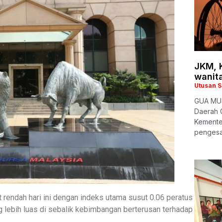
JKM, 
wanita
Utusan 
GUA MUS
Daerah 
Kemente
pengesa
 rendah hari ini dengan indeks utama susut 0.06 peratus
g lebih luas di sebalik kebimbangan berterusan terhadap