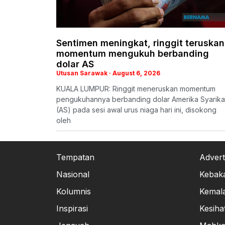
Sentimen meningkat, ringgit teruskan
momentum mengukuh berbanding
dolar AS
Utusan Sarawak
August 6, 2026
KUALA LUMPUR: Ringgit meneruskan momentum
pengukuhannya berbanding dolar Amerika Syarika
(AS) pada sesi awal urus niaga hari ini, disokong
oleh
Tempatan
Advert
Nasional
Kebak
Kolumnis
Kemal
Inspirasi
Kesiha