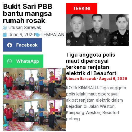
Bukit Sari PBB
TERKINI
bantu mangsa
rumah rosak
Utusan Sarawak
June 9, 2020
TEMPATAN
Facebook
Tiga anggota polis
maut dipercayai
WhatsApp
terkena renjatan
elektrik di Beaufort
Utusan Sarawak
August 6, 2026
KOTA KINABALU: Tiga anggota
polis lelaki maut dipercayai
akibat renjatan elektrik dalam
kejadian di Jalan Weston,
Kampung Weston, Beaufort
petang