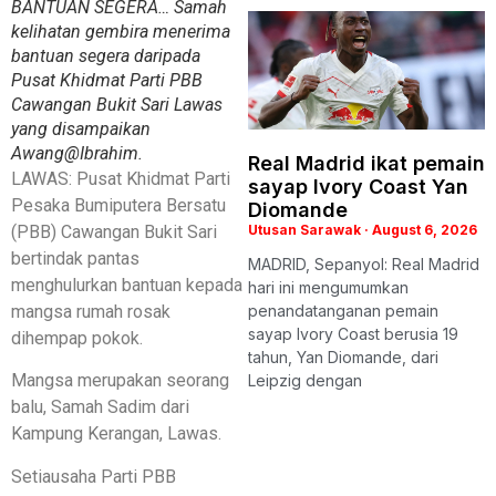
BANTUAN SEGERA… Samah
kelihatan gembira menerima
bantuan segera daripada
Pusat Khidmat Parti PBB
Cawangan Bukit Sari Lawas
yang disampaikan
Awang@Ibrahim.
Real Madrid ikat pemain
LAWAS: Pusat Khidmat Parti
sayap Ivory Coast Yan
Pesaka Bumiputera Bersatu
Diomande
(PBB) Cawangan Bukit Sari
Utusan Sarawak
August 6, 2026
bertindak pantas
MADRID, Sepanyol: Real Madrid
menghulurkan bantuan kepada
hari ini mengumumkan
mangsa rumah rosak
penandatanganan pemain
sayap Ivory Coast berusia 19
dihempap pokok.
tahun, Yan Diomande, dari
Mangsa merupakan seorang
Leipzig dengan
balu, Samah Sadim dari
Kampung Kerangan, Lawas.
Setiausaha Parti PBB