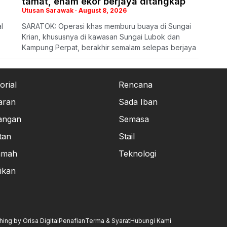
tamat, enam ekor berjaya ditangkap
Utusan Sarawak
August 8, 2026
l
SARATOK: Operasi khas memburu buaya di Sungai
Krian, khususnya di kawasan Sungai Lubok dan
Kampung Perpat, berakhir semalam selepas berjaya
orial
Rencana
aran
Sada Iban
angan
Semasa
tan
Stail
amah
Teknologi
ikan
ng by Orisa Digital
Penafian
Terma & Syarat
Hubungi Kami