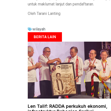
untuk maklumat lanjut dan pendaftaran.
Oleh Tarani Lanting
wilayah
BERITA LAIN
Len Talif: RADDA perkukuh ekonomi,