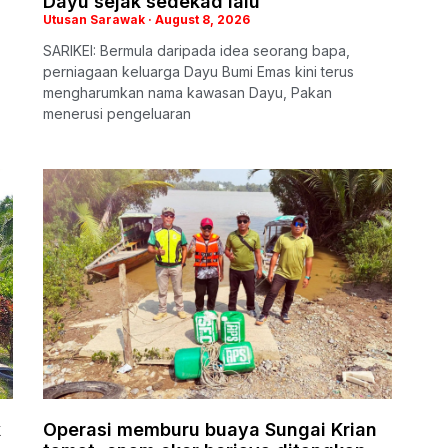
Dayu sejak sedekad lalu
Utusan Sarawak
August 8, 2026
SARIKEI: Bermula daripada idea seorang bapa,
perniagaan keluarga Dayu Bumi Emas kini terus
mengharumkan nama kawasan Dayu, Pakan
menerusi pengeluaran
k
Operasi memburu buaya Sungai Krian