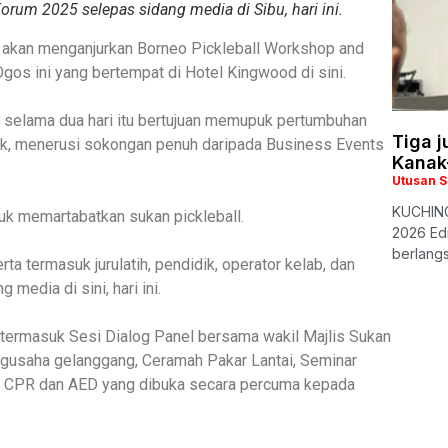
rum 2025 selepas sidang media di Sibu, hari ini.
) akan menganjurkan Borneo Pickleball Workshop and
gos ini yang bertempat di Hotel Kingwood di sini.
 selama dua hari itu bertujuan memupuk pertumbuhan
Tiga 
wak, menerusi sokongan penuh daripada Business Events
Kanak
Utusan 
KUCHING
tuk memartabatkan sukan pickleball.
2026 Edi
berlangs
a termasuk jurulatih, pendidik, operator kelab, dan
media di sini, hari ini.
 termasuk Sesi Dialog Panel bersama wakil Majlis Sukan
ngusaha gelanggang, Ceramah Pakar Lantai, Seminar
l CPR dan AED yang dibuka secara percuma kepada