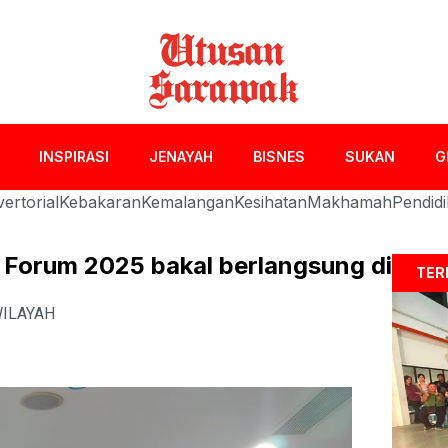
INSPIRASI
JENAYAH
BISNES
SUKAN
G
ertorial
Kebakaran
Kemalangan
Kesihatan
Makhamah
Pendid
 Forum 2025 bakal berlangsung di
TER
ILAYAH