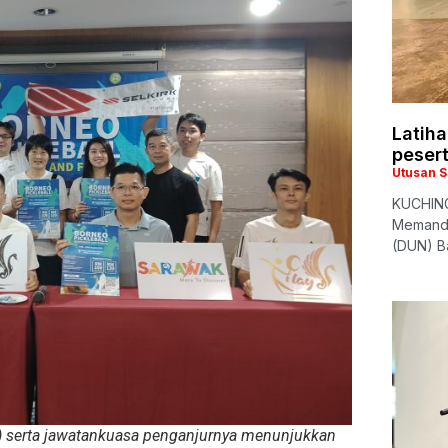
Latiha
peser
Utusan 
KUCHING
Memandu
(DUN) Ba
 serta jawatankuasa penganjurnya menunjukkan