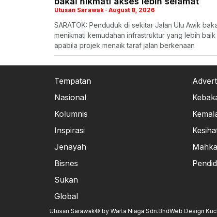
bakal nikmati akses lebih selamat
Utusan Sarawak
August 8, 2026
SARATOK: Penduduk di sekitar Jalan Ulu Awik baka
menikmati kemudahan infrastruktur yang lebih baik
apabila projek menaik taraf jalan berkenaan
Tempatan
Advert
Nasional
Kebak
Kolumnis
Kemal
Inspirasi
Kesiha
Jenayah
Mahk
Bisnes
Pendid
Sukan
Global
Utusan Sarawak© by Warta Niaga Sdn.Bhd
Web Design Kuchi