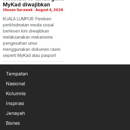
MyKad diwajibkan
Utusan Sarawak
August 4, 2026
KUALA LUMPUR: Pemberi
perkhidmatan media sosial
berlesen kini diwajibkan
melaksanakan mekanisme
pengesahan umur
menggunakan dokumen rasmi
seperti MyKad atau pasport
Tempatan
Nasional
Kolumnis
Inspirasi
Jenayah
Bisnes