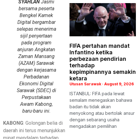
SYAHLAN
Jasmi
bersama peserta
Bengkel Kamek
Digital bergambar
selepas menerima
sijil penyertaan
pada program
FIFA pertahan mandat
anjuran Angkatan
Infantino ketika
Zaman Mansang
perbezaan pendirian
(AZAM) Sarawak
terhadap
dengan kerjasama
kepimpinannya semakin
Perbadanan
ketara
Ekonomi Digital
Utusan Sarawak
August 9, 2026
Sarawak (SDEC) di
ISTANBUL: FIFA pada lewat
Perpustakaan
semalam menegaskan bahawa
Awam Kabong,
badan itu tidak akan
baru-baru ini.
menyokong atau bertolak ansur
dengan sebarang usaha
KABONG
: Golongan belia di
mengadakan pemilihan
daerah ini terus menunjukkan
minat mendalam terhadap