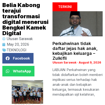
Belia Kabong
TERKINI
terajui
transformasi
digital menerusi
Bengkel Kamek
Digital
Utusan Sarawak
Perkahwinan tidak
May 20, 2026
daftar jejas hak anak,
TEKNOLOGI
kebajikan keluarga –
Zulkifli
Facebook
Utusan Sarawak
August 9, 2026
LABUAN: Perkahwinan yang
WhatsApp
tidak didaftarkan boleh memberi
implikasi serius terhadap hak
anak-anak dan kebajikan
keluarga, termasuk kesukaran
mendapatkan sijil kelahiran,