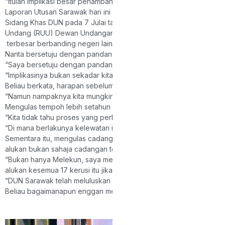
“Itulah implikasi besar penambahan kerusi ini,” katanya ketika d
Laporan Utusan Sarawak hari ini memetik sumber sebagai berkat
Sidang Khas DUN pada 7 Julai tahun lalu meluluskan Rang Undang
Undang (RUU) Dewan Undangan Negeri (Komposisi Keanggotaan) 
terbesar berbanding negeri lain di Malaysia.
Nanta bersetuju dengan pandangan Ketua Penerangan Parti Pesak
“Saya bersetuju dengan pandangan Dato Sri Abdul Karim kerana na
“Implikasinya bukan sekadar kita mahu pertambahan 17 kerusi itu
Beliau berkata, harapan sebelum ini ialah supaya 17 kerusi baha
“Namun nampaknya kita mungkin tidak dapat menggunakan 17 kerusi
Mengulas tempoh lebih setahun yang diambil SPR untuk memulaka
“Kita tidak tahu proses yang perlu mereka lalui, tetapi dalam tempo
“Di mana berlakunya kelewatan itu saya tidak mahu membuat spek
Sementara itu, mengulas cadangan mewujudkan kerusi DUN Meleku
alukan bukan sahaja cadangan tersebut, malah keseluruhan 17 ke
“Bukan hanya Melekun, saya mengalu-
alukan kesemua 17 kerusi itu jika dapat diwujudkan.
“DUN Sarawak telah meluluskan usul berkenaan dan kini cadangan 
Beliau bagaimanapun enggan mengulas mengenai senarai penuh c