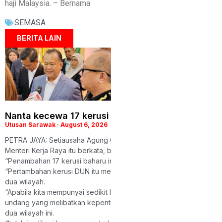
haji Malaysia. – Bernama
SEMASA
BERITA LAIN
Nanta kecewa 17 kerusi DUN baharu mungkin ti
Utusan Sarawak
August 6, 2026
PETRA JAYA: Setiausaha Agung Gabungan Parti Sarawak (GPS), D
Menteri Kerja Raya itu berkata, berikutan itu kemungkinan besar 1
“Penambahan 17 kerusi baharu ini bukan sahaja penting untuk d
“Pertambahan kerusi DUN itu mempunyai implikasi besar terhada
dua wilayah.
“Apabila kita mempunyai sedikit lebih daripada satu pertiga keru
undang yang melibatkan kepentingan Sarawak dan Sabah tidak bole
dua wilayah ini.