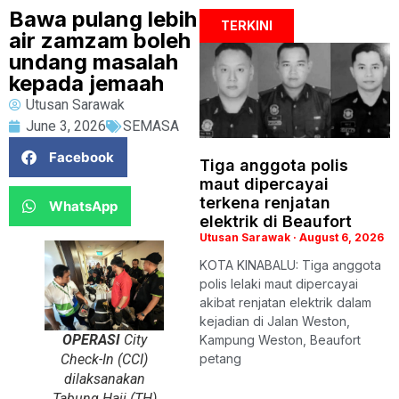
Bawa pulang lebih
TERKINI
air zamzam boleh
undang masalah
kepada jemaah
Utusan Sarawak
June 3, 2026
SEMASA
Facebook
Tiga anggota polis
maut dipercayai
terkena renjatan
WhatsApp
elektrik di Beaufort
Utusan Sarawak
August 6, 2026
KOTA KINABALU: Tiga anggota
polis lelaki maut dipercayai
akibat renjatan elektrik dalam
kejadian di Jalan Weston,
OPERASI
City
Kampung Weston, Beaufort
Check-In (CCI)
petang
dilaksanakan
Tabung Haji (TH)