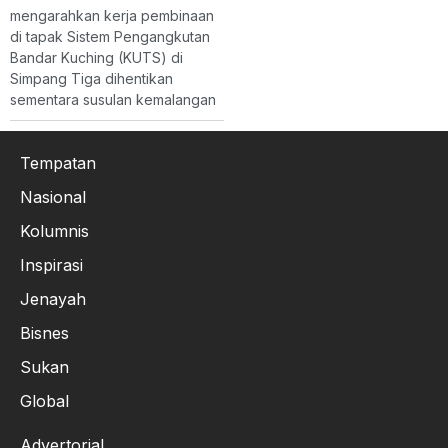
mengarahkan kerja pembinaan
di tapak Sistem Pengangkutan
Bandar Kuching (KUTS) di
Simpang Tiga dihentikan
sementara susulan kemalangan
Tempatan
Nasional
Kolumnis
Inspirasi
Jenayah
Bisnes
Sukan
Global
Advertorial