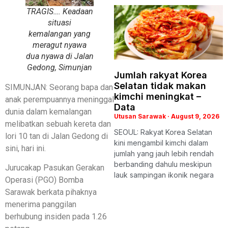
TRAGIS…. Keadaan
situasi
kemalangan yang
meragut nyawa
dua nyawa di Jalan
Gedong, Simunjan
Jumlah rakyat Korea
Selatan tidak makan
SIMUNJAN: Seorang bapa dan
kimchi meningkat –
anak perempuannya meninggal
Data
dunia dalam kemalangan
Utusan Sarawak
August 9, 2026
melibatkan sebuah kereta dan
SEOUL: Rakyat Korea Selatan
lori 10 tan di Jalan Gedong di
kini mengambil kimchi dalam
sini, hari ini.
jumlah yang jauh lebih rendah
berbanding dahulu meskipun
Jurucakap Pasukan Gerakan
lauk sampingan ikonik negara
Operasi (PGO) Bomba
Sarawak berkata pihaknya
menerima panggilan
berhubung insiden pada 1.26