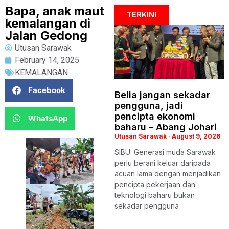
Bapa, anak maut
TERKINI
kemalangan di
Jalan Gedong
Utusan Sarawak
February 14, 2025
KEMALANGAN
Facebook
Belia jangan sekadar
pengguna, jadi
pencipta ekonomi
WhatsApp
baharu – Abang Johari
Utusan Sarawak
August 9, 2026
SIBU: Generasi muda Sarawak
perlu berani keluar daripada
acuan lama dengan menjadikan
pencipta pekerjaan dan
teknologi baharu bukan
sekadar pengguna