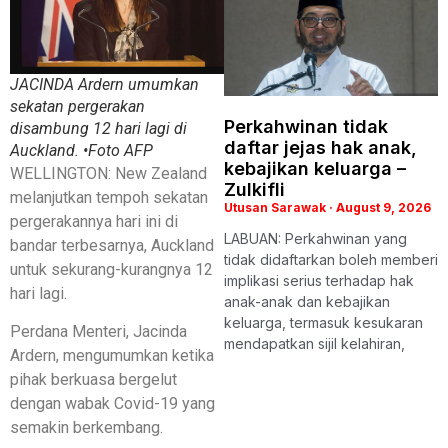
JACINDA Ardern umumkan
sekatan pergerakan
Perkahwinan tidak
disambung 12 hari lagi di
daftar jejas hak anak,
Auckland. •Foto AFP
kebajikan keluarga –
WELLINGTON: New Zealand
Zulkifli
melanjutkan tempoh sekatan
Utusan Sarawak
August 9, 2026
pergerakannya hari ini di
LABUAN: Perkahwinan yang
bandar terbesarnya, Auckland
tidak didaftarkan boleh memberi
untuk sekurang-kurangnya 12
implikasi serius terhadap hak
hari lagi.
anak-anak dan kebajikan
keluarga, termasuk kesukaran
Perdana Menteri, Jacinda
mendapatkan sijil kelahiran,
Ardern, mengumumkan ketika
pihak berkuasa bergelut
dengan wabak Covid-19 yang
semakin berkembang.