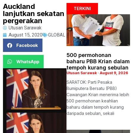
Auckland
TERKINI
lanjutkan sekatan
pergerakan
Utusan Sarawak
August 15, 2020
GLOBAL
Facebook
500 permohonan
baharu PBB Krian dalam
WhatsApp
tempoh kurang sebulan
Utusan Sarawak
August 9, 2026
SARATOK: Parti Pesaka
Bumiputera Bersatu (PBB)
Cawangan Krian menerima lebih
500 permohonan keahlian
baharu dalam tempoh kurang
daripada sebulan, sekali