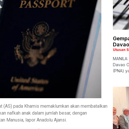
Gempa
Davao
Utusan 
MANILA:
Davao Oc
(PNA) ya
kat (AS) pada Khamis memaklumkan akan membatalkan
an nafkah anak dalam jumlah besar, dengan
n Manusia, lapor Anadolu Ajansi.