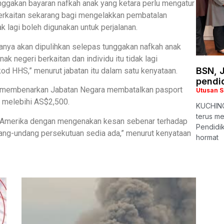
ggakan bayaran nafkah anak yang ketara perlu mengatur
erkaitan sekarang bagi mengelakkan pembatalan
ak lagi boleh digunakan untuk perjalanan.
anya akan dipulihkan selepas tunggakan nafkah anak
 negeri berkaitan dan individu itu tidak lagi
BSN, 
od HHS,” menurut jabatan itu dalam satu kenyataan.
pendi
 membenarkan Jabatan Negara membatalkan pasport
Utusan 
 melebihi AS$2,500.
KUCHING
terus m
k Amerika dengan mengenakan kesan sebenar terhadap
Pendidi
ang-undang persekutuan sedia ada,” menurut kenyataan
hormat