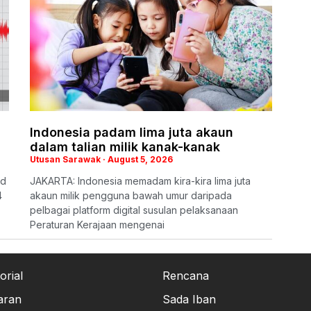
Indonesia padam lima juta akaun
dalam talian milik kanak-kanak
Utusan Sarawak
August 5, 2026
ud
JAKARTA: Indonesia memadam kira-kira lima juta
4
akaun milik pengguna bawah umur daripada
pelbagai platform digital susulan pelaksanaan
Peraturan Kerajaan mengenai
orial
Rencana
aran
Sada Iban