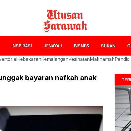
INSPIRASI
JENAYAH
BISNES
SUKAN
G
ertorial
Kebakaran
Kemalangan
Kesihatan
Makhamah
Pendid
tunggak bayaran nafkah anak
TER