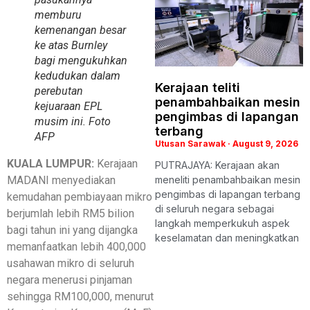
memburu
kemenangan besar
ke atas Burnley
bagi mengukuhkan
kedudukan dalam
Kerajaan teliti
perebutan
penambahbaikan mesin
kejuaraan EPL
pengimbas di lapangan
musim ini. Foto
terbang
AFP
Utusan Sarawak
August 9, 2026
KUALA LUMPUR:
Kerajaan
PUTRAJAYA: Kerajaan akan
MADANI menyediakan
meneliti penambahbaikan mesin
pengimbas di lapangan terbang
kemudahan pembiayaan mikro
di seluruh negara sebagai
berjumlah lebih RM5 bilion
langkah memperkukuh aspek
bagi tahun ini yang dijangka
keselamatan dan meningkatkan
memanfaatkan lebih 400,000
usahawan mikro di seluruh
negara menerusi pinjaman
sehingga RM100,000, menurut