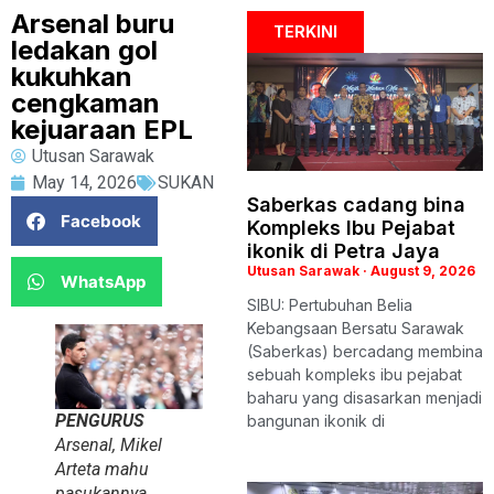
Arsenal buru
TERKINI
ledakan gol
kukuhkan
cengkaman
kejuaraan EPL
Utusan Sarawak
May 14, 2026
SUKAN
Saberkas cadang bina
Facebook
Kompleks Ibu Pejabat
ikonik di Petra Jaya
Utusan Sarawak
August 9, 2026
WhatsApp
SIBU: Pertubuhan Belia
Kebangsaan Bersatu Sarawak
(Saberkas) bercadang membina
sebuah kompleks ibu pejabat
baharu yang disasarkan menjadi
PENGURUS
bangunan ikonik di
Arsenal, Mikel
Arteta mahu
pasukannya