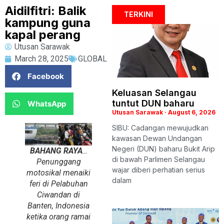
Aidilfitri: Balik
TERKINI
kampung guna
kapal perang
Utusan Sarawak
March 28, 2025
GLOBAL
Facebook
Keluasan Selangau
tuntut DUN baharu
WhatsApp
Utusan Sarawak
August 6, 2026
SIBU: Cadangan mewujudkan
kawasan Dewan Undangan
Negeri (DUN) baharu Bukit Arip
BAHANG RAYA
…
di bawah Parlimen Selangau
Penunggang
wajar diberi perhatian serius
motosikal menaiki
dalam
feri di Pelabuhan
Ciwandan di
Banten, Indonesia
ketika orang ramai