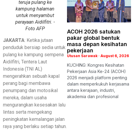
teruja pulang ke
kampung halaman
untuk menyambut
perayaan Aidilfitri. -
Foto AFP
ACOH 2026 satukan
pakar global bentuk
JAKARTA
: Ketika jutaan
masa depan kesihatan
penduduk bersiap sedia untuk
pekerjaan
pulang ke kampung sempena
Utusan Sarawak
August 6, 2026
Aidilfitri, Tentera Laut
KUCHING: Kongres Kesihatan
Indonesia (TNI AL)
Pekerjaan Asia Ke-24 (ACOH)
mengerahkan sebuah kapal
2026 menjadi platform penting
perang bagi membawa
dalam memperkukuh kerjasama
penumpang dan motosikal
antara kerajaan, industri,
akademia dan profesional
mereka, dalam usaha
mengurangkan kesesakan lalu
lintas serta mengekang
peningkatan kemalangan jalan
raya yang berlaku setiap tahun.