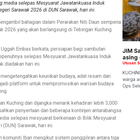
g media selepas Mesyuarat Jawatankuasa Induk
eri Sarawak 2026 di DUN Sarawak, hari ini.
mengambil bahagian dalam Perarakan Niti Daun sempena
k 2026 yang akan berlangsung di Tebingan Kuching
 Uggah Embas berkata, persiapan bagi sambutan
JIM S
 sepenuhnya selepas Mesyuarat Jawatankuasa Induk
asing
Utusan 
diadakan hari ini.
KUCHING
n mengetengahkan keunikan budaya, adat resam dan
warga as
enjadi platform untuk mempromosikan warisan budaya
Ops Sel
ong.
an Kuching dan dijangka menarik kehadiran lebih 3,000
sahkan penyertaan dan beberapa kontinjen antarabangsa
 media selepas mesyuarat berkenaan di Bilik Mesyuarat
(DUN) Sarawak, hari ini.
eh komuniti Iban mengikut sistem penggiliran antara tiga