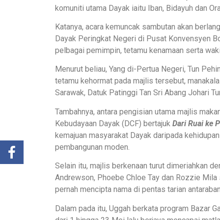
komuniti utama Dayak iaitu Iban, Bidayuh dan Ora
Katanya, acara kemuncak sambutan akan berlan
Dayak Peringkat Negeri di Pusat Konvensyen B
pelbagai pemimpin, tetamu kenamaan serta waki
Menurut beliau, Yang di-Pertua Negeri, Tun Pehin
tetamu kehormat pada majlis tersebut, manakala
Sarawak, Datuk Patinggi Tan Sri Abang Johari Tun
Tambahnya, antara pengisian utama majlis makan
Kebudayaan Dayak (DCF) bertajuk
Dari Ruai ke 
kemajuan masyarakat Dayak daripada kehidupan t
pembangunan moden.
Selain itu, majlis berkenaan turut dimeriahkan 
Andrewson, Phoebe Chloe Tay dan Rozzie Mila s
pernah mencipta nama di pentas tarian antaraba
Dalam pada itu, Uggah berkata program Bazar Ga