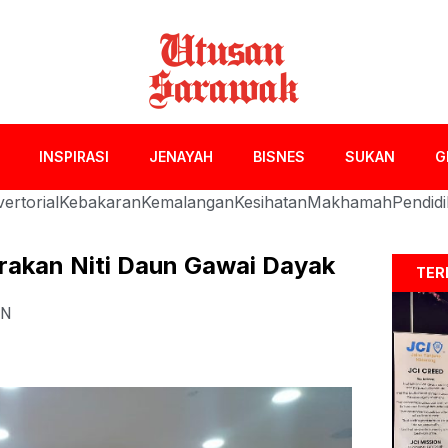
INSPIRASI
JENAYAH
BISNES
SUKAN
G
ertorial
Kebakaran
Kemalangan
Kesihatan
Makhamah
Pendid
rakan Niti Daun Gawai Dayak
TER
AN