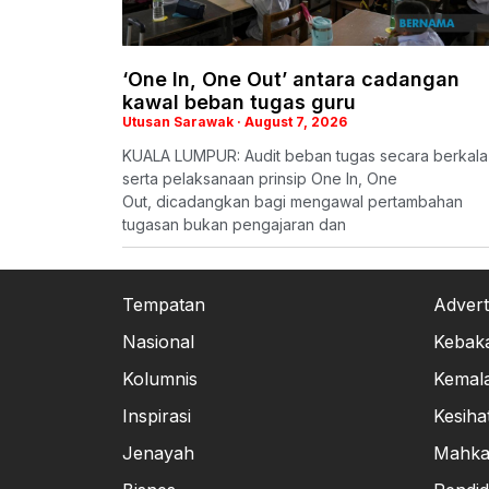
‘One In, One Out’ antara cadangan
kawal beban tugas guru
Utusan Sarawak
August 7, 2026
KUALA LUMPUR: Audit beban tugas secara berkala
serta pelaksanaan prinsip One In, One
Out, dicadangkan bagi mengawal pertambahan
tugasan bukan pengajaran dan
Tempatan
Advert
Nasional
Kebak
Kolumnis
Kemal
Inspirasi
Kesiha
Jenayah
Mahk