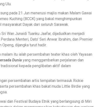
ng Ulu.
gsung pada 21 Jun menerusi majlis makan Malam Gawai
orneo Kuching (BCCK) yang bakal menghimpunkan
l masyarakat Dayak dari seluruh Sarawak.
 Sri Wan Junaidi Tuanku Jaafar, dijadualkan menjadi
 Perdana Menteri, Dato’ Seri Anwar Ibrahim, dan Premier
 Openg, dijangka turut hadir.
 malam itu ialah persembahan teater khas oleh Yayasan
Persada Dunia
yang menggambarkan perjalanan dan
radisional kepada penglibatan aktif dalam
dengan persembahan artis tempatan termasuk Rickie
erta persembahan khas bakat muda Little Birdie yang
ngsa.
wai dan Festival Budaya Etnik yang berlangsung di Miri