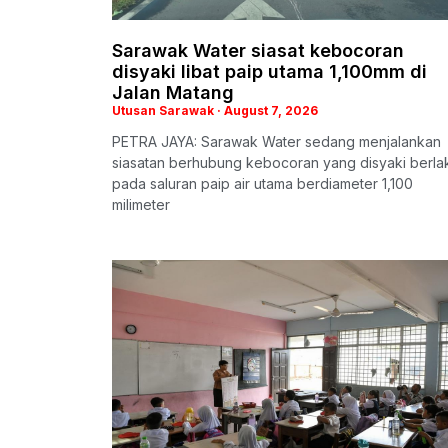
Sarawak Water siasat kebocoran
disyaki libat paip utama 1,100mm di
Jalan Matang
Utusan Sarawak
August 7, 2026
PETRA JAYA: Sarawak Water sedang menjalankan
siasatan berhubung kebocoran yang disyaki berla
pada saluran paip air utama berdiameter 1,100
milimeter