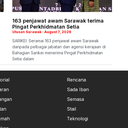
163 penjawat awam Sarawak terima
Pingat Perkhidmatan Setia
Utusan Sarawak
August 7, 2026
SARIKEI: Seramai 163 penjawat awam Sarawak
daripada pelbagai jabatan dan agensi kerajaan di
Bahagian Sarikei menerima Pingat Perkhidmatan
Setia dalam
orial
Rencana
aran
Sada Iban
angan
Semasa
tan
Stail
amah
Teknologi