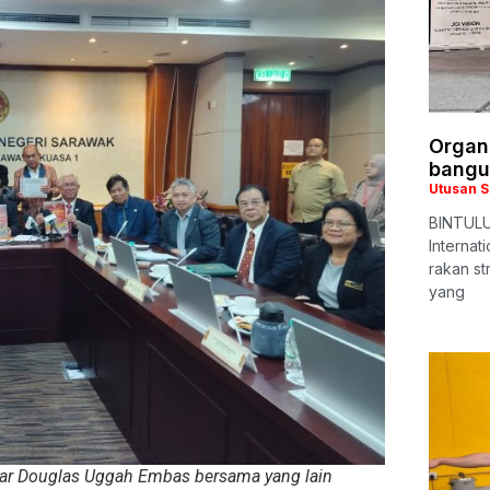
Organi
bangu
Utusan 
BINTULU:
Internat
rakan st
yang
r Douglas Uggah Embas bersama yang lain