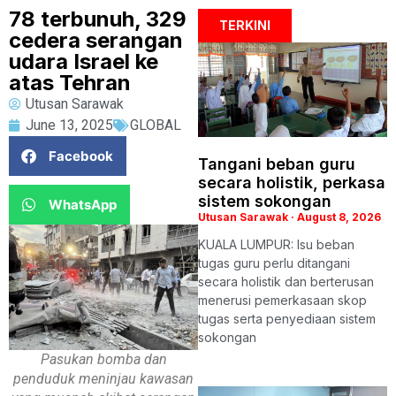
78 terbunuh, 329
TERKINI
cedera serangan
udara Israel ke
atas Tehran
Utusan Sarawak
June 13, 2025
GLOBAL
Facebook
Tangani beban guru
secara holistik, perkasa
sistem sokongan
WhatsApp
Utusan Sarawak
August 8, 2026
KUALA LUMPUR: Isu beban
tugas guru perlu ditangani
secara holistik dan berterusan
menerusi pemerkasaan skop
tugas serta penyediaan sistem
sokongan
Pasukan bomba dan
penduduk meninjau kawasan