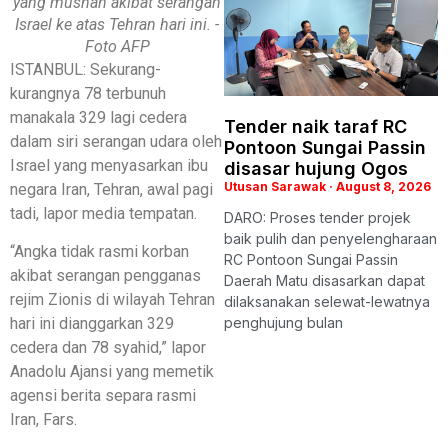
yang musnah akibat serangan
Israel ke atas Tehran hari ini. -
Foto AFP
ISTANBUL: Sekurang-
kurangnya 78 terbunuh
manakala 329 lagi cedera
Tender naik taraf RC
dalam siri serangan udara oleh
Pontoon Sungai Passin
Israel yang menyasarkan ibu
disasar hujung Ogos
Utusan Sarawak
August 8, 2026
negara Iran, Tehran, awal pagi
tadi, lapor media tempatan.
DARO: Proses tender projek
baik pulih dan penyelengharaan
“Angka tidak rasmi korban
RC Pontoon Sungai Passin
akibat serangan pengganas
Daerah Matu disasarkan dapat
rejim Zionis di wilayah Tehran
dilaksanakan selewat-lewatnya
hari ini dianggarkan 329
penghujung bulan
cedera dan 78 syahid,” lapor
Anadolu Ajansi yang memetik
agensi berita separa rasmi
Iran, Fars.