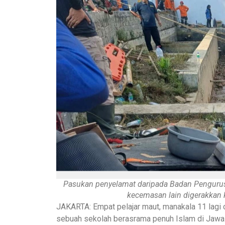
Pasukan penyelamat daripada Badan Penguru
kecemasan lain digerakkan k
JAKARTA: Empat pelajar maut, manakala 11 lagi c
sebuah sekolah berasrama penuh Islam di Jawa