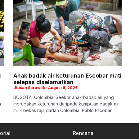
1
Anak badak air keturunan Escobar mati
selepas diselamatkan
Utusan Sarawak
August 6, 2026
BOGOTÁ, Colombia: Seekor anak badak air yang
m
merupakan keturunan daripada kumpulan badak air
milik bekas raja dadah Colombia, Pablo Escobar,
orial
Rencana