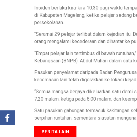
Insiden berlaku kira-kira 10.30 pagi waktu te
di Kabupaten Magelang, ketika pelajar sedang b
persekolahan.
“Seramai 29 pelajar terlibat dalam kejadian itu. 
orang mengalami kecederaan dan dihantar ke pu
“Empat pelajar lain tertimbus di bawah runtuhan
Kebangsaan (BNPB), Abdul Muhari dalam satu k
Pasukan penyelamat daripada Badan Pengurus
kecemasan lain telah digerakkan ke lokasi kejadi
“Semua mangsa berjaya dikeluarkan satu demi sa
7.20 malam, ketiga pada 8.00 malam, dan keempa
Satu pasukan gabungan termasuk kakitangan se
serpihan runtuhan, sementara siasatan mengenai
BERITA LAIN