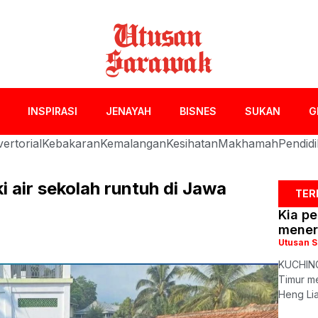
INSPIRASI
JENAYAH
BISNES
SUKAN
G
ertorial
Kebakaran
Kemalangan
Kesihatan
Makhamah
Pendid
i air sekolah runtuh di Jawa
TER
Kia p
mener
Utusan 
KUCHING
Timur m
Heng Lia