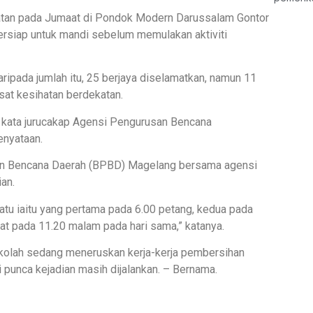
mpatan pada Jumaat di Pondok Modern Darussalam Gontor
ersiap untuk mandi sebelum memulakan aktiviti
Daripada jumlah itu, 25 berjaya diselamatkan, namun 11
sat kesihatan berdekatan.
,” kata jurucakap Agensi Pengurusan Bencana
enyataan.
an Bencana Daerah (BPBD) Magelang bersama agensi
an.
tu iaitu yang pertama pada 6.00 petang, kedua pada
t pada 11.20 malam pada hari sama,” katanya.
kolah sedang meneruskan kerja-kerja pembersihan
 punca kejadian masih dijalankan. – Bernama.