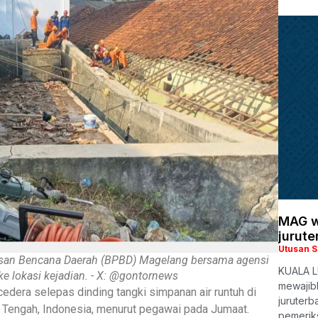
MAG w
jurute
Utusan 
san Bencana Daerah (BPBD) Magelang bersama agensi
KUALA L
e lokasi kejadian. - X: @gontornews
mewajib
edera selepas dinding tangki simpanan air runtuh di
juruterb
 Tengah, Indonesia, menurut pegawai pada Jumaat.
pemerik