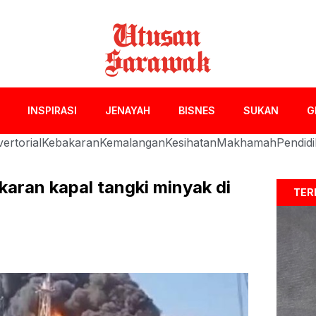
INSPIRASI
JENAYAH
BISNES
SUKAN
G
ertorial
Kebakaran
Kemalangan
Kesihatan
Makhamah
Pendid
karan kapal tangki minyak di
TER