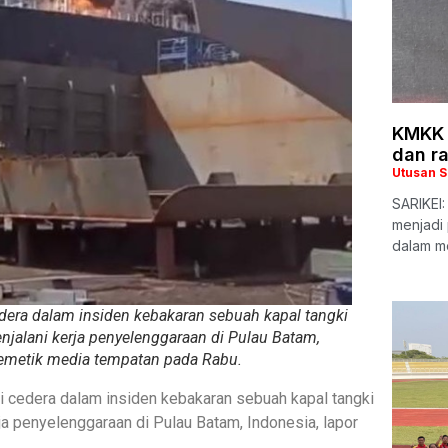
KMKK 
dan r
Utusan 
SARIKEI
menjadi
dalam m
dera dalam insiden kebakaran sebuah kapal tangki
jalani kerja penyelenggaraan di Pulau Batam,
memetik media tempatan pada Rabu.
 cedera dalam insiden kebakaran sebuah kapal tangki
a penyelenggaraan di Pulau Batam, Indonesia, lapor