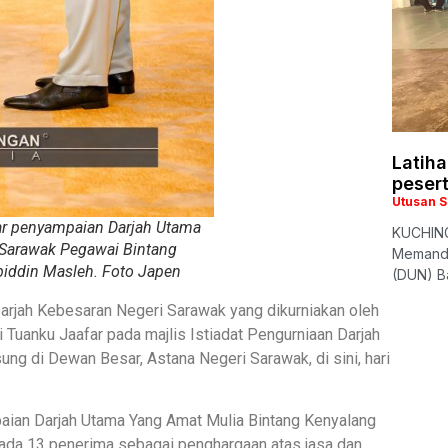
Latiha
peser
Utusan 
ar penyampaian Darjah Utama
KUCHING
 Sarawak Pegawai Bintang
Memandu
Abiddin Masleh. Foto Japen
(DUN) Ba
arjah Kebesaran Negeri Sarawak yang dikurniakan oleh
i Tuanku Jaafar pada majlis Istiadat Pengurniaan Darjah
ng di Dewan Besar, Astana Negeri Sarawak, di sini, hari
aian Darjah Utama Yang Amat Mulia Bintang Kenyalang
ada 13 penerima sebagai penghargaan atas jasa dan