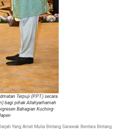
atan Terpuji (P.P.T.) secara
) bagi pihak Allahyarhamah
igresen Bahagian Kuching-
Japen
 Darjah Yang Amat Mulia Bintang Sarawak Bentara Bintang