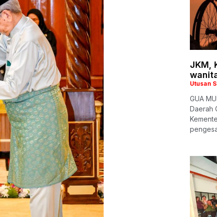
JKM, 
wanita
Utusan 
GUA MUS
Daerah 
Kemente
pengesa