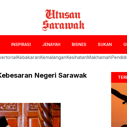
INSPIRASI
JENAYAH
BISNES
SUKAN
G
ertorial
Kebakaran
Kemalangan
Kesihatan
Makhamah
Pendid
 Kebesaran Negeri Sarawak
TER