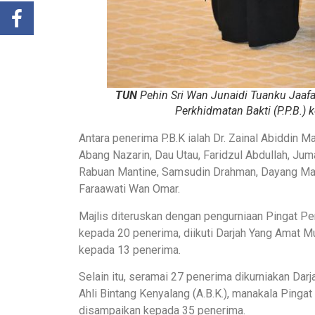
TUN
Pehin Sri Wan Junaidi Tuanku Jaaf
Perkhidmatan Bakti (P.P.B.) 
Antara penerima P.B.K ialah Dr. Zainal Abiddi
Abang Nazarin, Dau Utau, Faridzul Abdullah, Jum
Rabuan Mantine, Samsudin Drahman, Dayang Mari
Faraawati Wan Omar.
Majlis diteruskan dengan pengurniaan Pingat Pe
kepada 20 penerima, diikuti Darjah Yang Amat Mu
kepada 13 penerima.
Selain itu, seramai 27 penerima dikurniakan Da
Ahli Bintang Kenyalang (A.B.K.), manakala Pingat
disampaikan kepada 35 penerima.