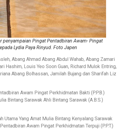
ar penyampaian Pingat Pentadbiran Awam- Pingat
kepada Lydia Paya Rinyud. Foto Japen
n Masleh, Abang Ahmad Abang Abdul Wahab, Abang Zamari
ari Hashim, Louis Yeo Soon Guan, Richard Mulok Entring,
ana Abang Bolhassan, Jamilah Bujang dan Sharifah Liz
ntadbiran Awam Pingat Perkhidmatan Bakti (P.P.B.)
lia Bintang Sarawak Ahli Bintang Sarawak (A.B.S.)
rjah Utama Yang Amat Mulia Bintang Kenyalang Sarawak
 Pentadbiran Awam Pingat Perkhidmatan Terpuji (P.P.T.)