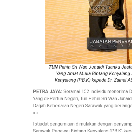
TUN
Pehin Sri Wan Junaidi Tuanku Jaaf
Yang Amat Mulia Bintang Kenyalang
Kenyalang (P.B.K) kepada Dr. Zainal 
PETRA JAYA:
Seramai 152 individu menerima D
Yang di-Pertua Negeri, Tun Pehin Sri Wan Junaid
Darjah Kebesaran Negeri Sarawak yang berlangsu
ini.
Istiadat pengurniaan dimulakan dengan penyamp
Sarawak Pegawai Bintang Kenyalang (P.B.K) kep