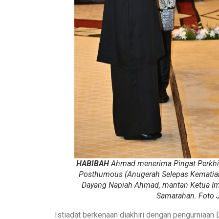
HABIBAH
Ahmad menerima Pingat Perkhidm
Posthumous (Anugerah Selepas Kematian
Dayang Napiah Ahmad, mantan Ketua Im
Samarahan. Foto 
Istiadat berkenaan diakhiri dengan pengurniaan