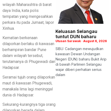
wilayah Maharashtra di barat
daya India, kata polis
tempatan yang mengesahkan
perkara itu pada Jumaat, lapor
Xinhua.
Keluasan Selangau
tuntut DUN baharu
Kematian berkenaan
Utusan Sarawak
August 6, 2026
dilaporkan berlaku di kawasan
SIBU: Cadangan mewujudkan
berhampiran bandar Pune
kawasan Dewan Undangan
dalam wilayah tersebut,
Negeri (DUN) baharu Bukit Arip
terutamanya di Phugewadi dan
di bawah Parlimen Selangau
Hadapsar.
wajar diberi perhatian serius
dalam
Seramai tujuh orang dilaporkan
maut di kawasan Phugewadi,
manakala lima lagi meninggal
dunia di Hadapsar.
Sekurang-kurangnya tiga orang
dilaporkan berada dalam