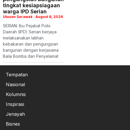
tingkat kesiapsiagaan
warga IPD Serian
Utusan Sarawak
August 6, 2026
SERIAN: Ibu Pejabat Polis
Daerah (IPD) Serian berjaya
melaksanakan latihan
kebakaran dan pengungsian
bangunan dengan kerjasama
Balai Bomba dan Penyelamat
Tempatan
Nasional
Kolumnis
Inspirasi
Jenayah
Bisnes