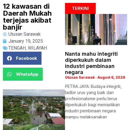
12 kawasan di
TERKINI
Daerah Mukah
terjejas akibat
banjir
Utusan Sarawak
January 19, 2025
TENGAH
,
WILAYAH
Nanta mahu integriti
Facebook
diperkukuh dalam
industri pembinaan
negara
WhatsApp
Utusan Sarawak
August 6, 2026
PETRA JAYA: Budaya integriti,
tadbir urus yang baik dan
profesionalisme perlu terus
diperkukuh bagi memastikan
industri pembinaan negara
mampu melaksanakan