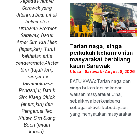
kepada Premier
Sarawak yang
diterima bagi pihak
beliau oleh
Timbalan Premier
Sarawak, Datuk
Amar Sim Kui Hian
Tarian naga, singa
(lapan,kiri). Turut
perkukuh keharmonian
kelihatan artis
masyarakat berbilang
cenderamata,Alister
kaum Sarawak
Sim (tujuh kiri),
Utusan Sarawak
August 8, 2026
Pengerusi
BATU KAWA: Tarian naga dan
Jawatankuasa
singa bukan lagi sekadar
Penganjur, Datuk
warisan masyarakat Cina,
Sim Kiang Chiok
sebaliknya berkembang
(enam,kiri) dan
sebagai aktiviti kebudayaan
Pengerusi Teo
yang menyatukan masyarakat
Khiaw, Sim Siang
Boon (enam
kanan).