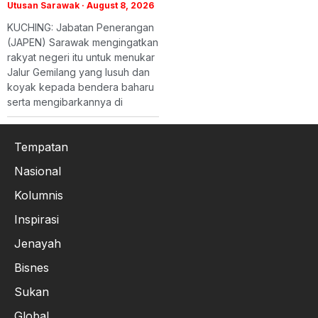
Utusan Sarawak
August 8, 2026
KUCHING: Jabatan Penerangan
(JAPEN) Sarawak mengingatkan
rakyat negeri itu untuk menukar
Jalur Gemilang yang lusuh dan
koyak kepada bendera baharu
serta mengibarkannya di
Tempatan
Nasional
Kolumnis
Inspirasi
Jenayah
Bisnes
Sukan
Global