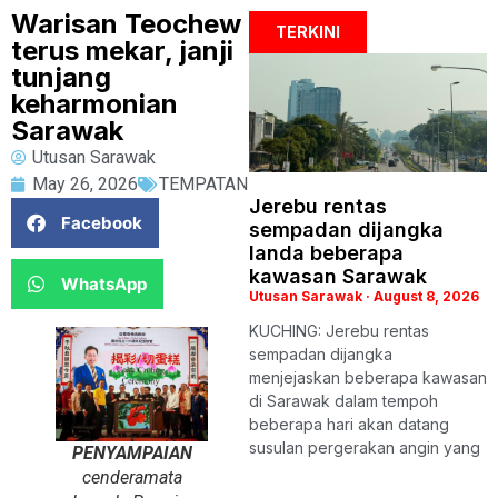
Warisan Teochew
TERKINI
terus mekar, janji
tunjang
keharmonian
Sarawak
Utusan Sarawak
May 26, 2026
TEMPATAN
Jerebu rentas
Facebook
sempadan dijangka
landa beberapa
kawasan Sarawak
WhatsApp
Utusan Sarawak
August 8, 2026
KUCHING: Jerebu rentas
sempadan dijangka
menjejaskan beberapa kawasan
di Sarawak dalam tempoh
beberapa hari akan datang
susulan pergerakan angin yang
PENYAMPAIAN
cenderamata