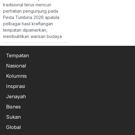
tradisional terus mencuri
perhatian pengunjung pada
Pesta Tumbina 2026 apabila
pelbagai hasil kraftangan
tempatan dipamerkan,
membuktikan warisan budaya
Tempatan
Nasional
Kolumnis
Inspirasi
Jenayah
Bisnes
Sukan
Global