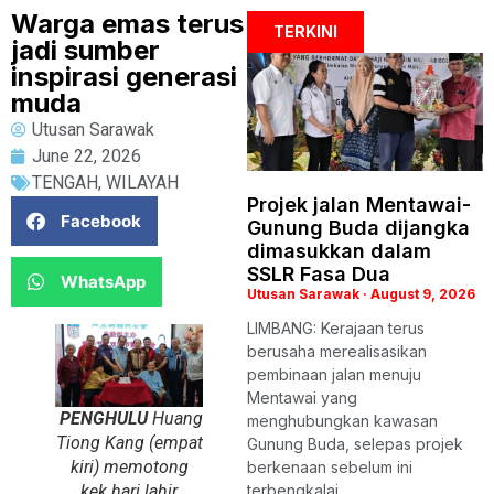
Warga emas terus
TERKINI
jadi sumber
inspirasi generasi
muda
Utusan Sarawak
June 22, 2026
TENGAH
,
WILAYAH
Projek jalan Mentawai-
Facebook
Gunung Buda dijangka
dimasukkan dalam
SSLR Fasa Dua
WhatsApp
Utusan Sarawak
August 9, 2026
LIMBANG: Kerajaan terus
berusaha merealisasikan
pembinaan jalan menuju
Mentawai yang
PENGHULU
Huang
menghubungkan kawasan
Tiong Kang (empat
Gunung Buda, selepas projek
kiri) memotong
berkenaan sebelum ini
kek hari lahir
terbengkalai