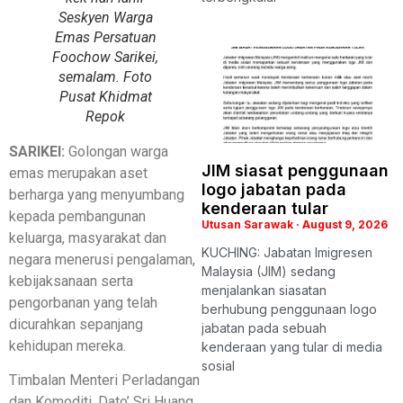
Seskyen Warga
Emas Persatuan
Foochow Sarikei,
semalam. Foto
Pusat Khidmat
Repok
SARIKEI:
Golongan warga
JIM siasat penggunaan
emas merupakan aset
logo jabatan pada
berharga yang menyumbang
kenderaan tular
kepada pembangunan
Utusan Sarawak
August 9, 2026
keluarga, masyarakat dan
KUCHING: Jabatan Imigresen
negara menerusi pengalaman,
Malaysia (JIM) sedang
kebijaksanaan serta
menjalankan siasatan
pengorbanan yang telah
berhubung penggunaan logo
dicurahkan sepanjang
jabatan pada sebuah
kehidupan mereka.
kenderaan yang tular di media
sosial
Timbalan Menteri Perladangan
dan Komoditi, Dato’ Sri Huang