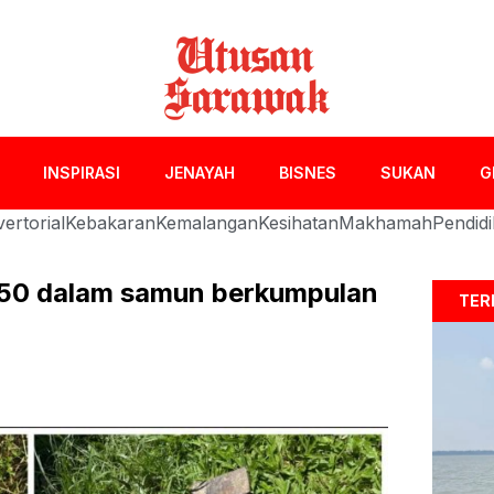
INSPIRASI
JENAYAH
BISNES
SUKAN
G
ertorial
Kebakaran
Kemalangan
Kesihatan
Makhamah
Pendid
50 dalam samun berkumpulan
TER