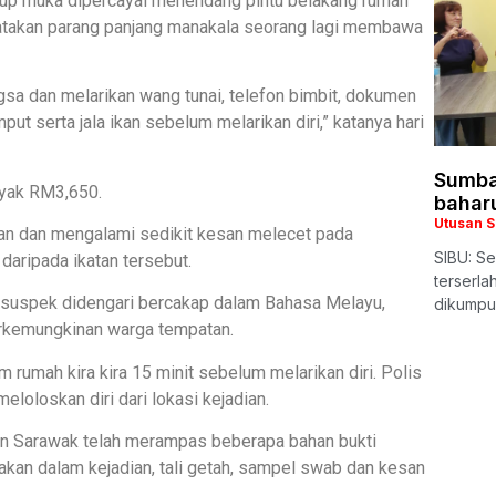
nutup muka dipercayai menendang pintu belakang rumah
takan parang panjang manakala seorang lagi membawa
sa dan melarikan wang tunai, telefon bimbit, dokumen
put serta jala ikan sebelum melarikan diri,” katanya hari
Sumba
yak RM3,650.
bahar
Utusan 
ian dan mengalami sedikit kesan melecet pada
SIBU: Se
daripada ikatan tersebut.
terserl
 suspek didengari bercakap dalam Bahasa Melayu,
dikumpu
erkemungkinan warga tempatan.
 rumah kira kira 15 minit sebelum melarikan diri. Polis
oloskan diri dari lokasi kejadian.
jen Sarawak telah merampas beberapa bahan bukti
akan dalam kejadian, tali getah, sampel swab dan kesan