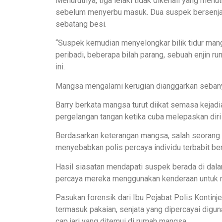
Menurutnya, tiga lelaki tidak dikenali yang me
sebelum menyerbu masuk. Dua suspek bersenja
sebatang besi.
“Suspek kemudian menyelongkar bilik tidur mang
peribadi, beberapa bilah parang, sebuah enjin rum
ini.
Mangsa mengalami kerugian dianggarkan seban
Barry berkata mangsa turut diikat semasa kejad
pergelangan tangan ketika cuba melepaskan diri 
Berdasarkan keterangan mangsa, salah seorang
menyebabkan polis percaya individu terbabit b
Hasil siasatan mendapati suspek berada di dalam
percaya mereka menggunakan kenderaan untuk mel
Pasukan forensik dari Ibu Pejabat Polis Kontin
termasuk pakaian, senjata yang dipercayai digun
cap jari yang ditemui di rumah mangsa.