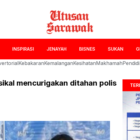
INSPIRASI
JENAYAH
BISNES
SUKAN
G
ertorial
Kebakaran
Kemalangan
Kesihatan
Makhamah
Pendid
ikal mencurigakan ditahan polis
TER