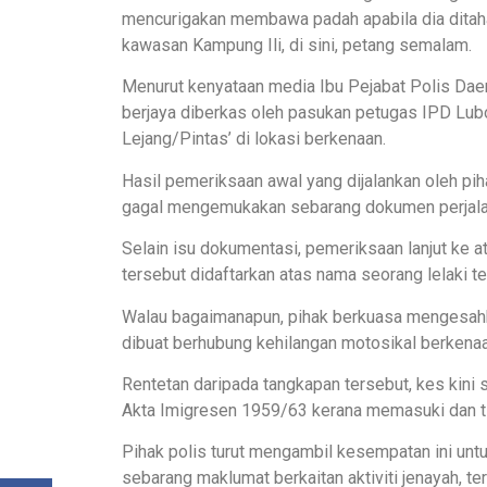
mencurigakan membawa padah apabila dia ditaha
kawasan Kampung Ili, di sini, petang semalam.
​Menurut kenyataan media Ibu Pejabat Polis Daer
berjaya diberkas oleh pasukan petugas IPD Lub
Lejang/Pintas’ di lokasi berkenaan.
​Hasil pemeriksaan awal yang dijalankan oleh pi
gagal mengemukakan sebarang dokumen perjalana
​Selain isu dokumentasi, pemeriksaan lanjut ke
tersebut didaftarkan atas nama seorang lelaki t
​Walau bagaimanapun, pihak berkuasa mengesahka
dibuat berhubung kehilangan motosikal berkenaa
​Rentetan daripada tangkapan tersebut, kes kini 
Akta Imigresen 1959/63 kerana memasuki dan tin
​Pihak polis turut mengambil kesempatan ini un
sebarang maklumat berkaitan aktiviti jenayah, 