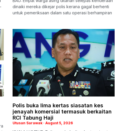
h
BAU: Empat warga asing ditahan selepas kenderaan
-
dinaiki mereka dikejar polis kerana gagal berhenti
untuk pemeriksaan dalam satu operasi berhampiran
Polis buka lima kertas siasatan kes
jenayah komersial termasuk berkaitan
RCI Tabung Haji
Utusan Sarawak
August 5, 2026
ra