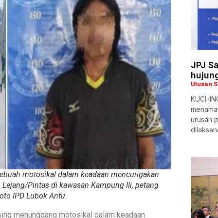
JPJ S
hujun
Utusan 
KUCHING
menamat
urusan 
dilaksan
sebuah motosikal dalam keadaan mencurigakan
Lejang/Pintas di kawasan Kampung Ili, petang
oto IPD Lubok Antu.
asing menunggang motosikal dalam keadaan