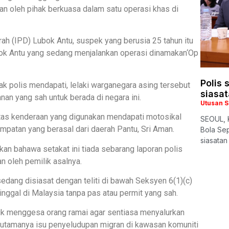
n oleh pihak berkuasa dalam satu operasi khas di
ah (IPD) Lubok Antu, suspek yang berusia 25 tahun itu
ok Antu yang sedang menjalankan operasi dinamakan‘Op
Polis 
hak polis mendapati, lelaki warganegara asing tersebut
siasat
n yang sah untuk berada di negara ini.
Utusan 
 atas kenderaan yang digunakan mendapati motosikal
SEOUL, K
empatan yang berasal dari daerah Pantu, Sri Aman.
Bola Se
siasatan
n bahawa setakat ini tiada sebarang laporan polis
n oleh pemilik asalnya.
sedang disiasat dengan teliti di bawah Seksyen 6(1)(c)
ggal di Malaysia tanpa pas atau permit yang sah.
tuk menggesa orang ramai agar sentiasa menyalurkan
terutamanya isu penyeludupan migran di kawasan komuniti