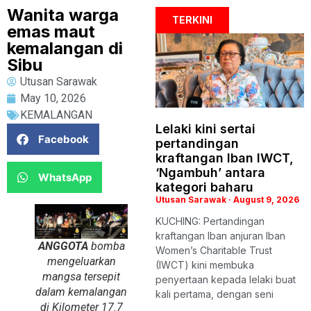
Wanita warga
TERKINI
emas maut
kemalangan di
Sibu
Utusan Sarawak
May 10, 2026
KEMALANGAN
Lelaki kini sertai
Facebook
pertandingan
kraftangan Iban IWCT,
‘Ngambuh’ antara
WhatsApp
kategori baharu
Utusan Sarawak
August 9, 2026
KUCHING: Pertandingan
kraftangan Iban anjuran Iban
ANGGOTA
bomba
Women’s Charitable Trust
mengeluarkan
(IWCT) kini membuka
mangsa tersepit
penyertaan kepada lelaki buat
dalam kemalangan
kali pertama, dengan seni
di Kilometer 17.7