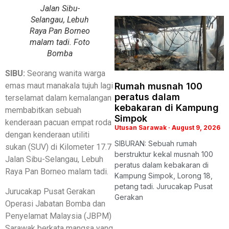
Jalan Sibu-
Selangau, Lebuh
Raya Pan Borneo
malam tadi. Foto
Bomba
SIBU:
Seorang wanita warga
Rumah musnah 100
emas maut manakala tujuh lagi
peratus dalam
terselamat dalam kemalangan
kebakaran di Kampung
membabitkan sebuah
Simpok
kenderaan pacuan empat roda
Utusan Sarawak
August 9, 2026
dengan kenderaan utiliti
SIBURAN: Sebuah rumah
sukan (SUV) di Kilometer 17.7
berstruktur kekal musnah 100
Jalan Sibu-Selangau, Lebuh
peratus dalam kebakaran di
Raya Pan Borneo malam tadi.
Kampung Simpok, Lorong 18,
petang tadi. Jurucakap Pusat
Jurucakap Pusat Gerakan
Gerakan
Operasi Jabatan Bomba dan
Penyelamat Malaysia (JBPM)
Sarawak berkata mangsa yang