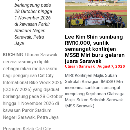
berlangsung pada
28 Oktober hingga
1 November 2026
di kawasan Parkir
Stadium Negeri
Lee Kim Shin sumbang
Sarawak, Petra
RM10,000, suntik
Jaya.
semangat kontinjen
MSSB Miri buru gelaran
KUCHING:
Utusan Sarawak
juara Sarawak
secara rasminya dipilih
Utusan Sarawak
August 7, 2026
sebagai rakan media rasmi
MIRI: Kontinjen Majlis Sukan
bagi penganjuran Cat City
Sekolah Bahagian (MSSB) Miri
International Bike Week 2026
menerima suntikan semangat
(CCIBW 2026) yang dijadual
menjelang Kejohanan Olahraga
berlangsung pada 28 Oktober
Majlis Sukan Sekolah Sarawak
hingga 1 November 2026 di
(MSS Sarawak)
kawasan Parkir Stadium
Negeri Sarawak, Petra Jaya.
Presiden Kelab Cat City