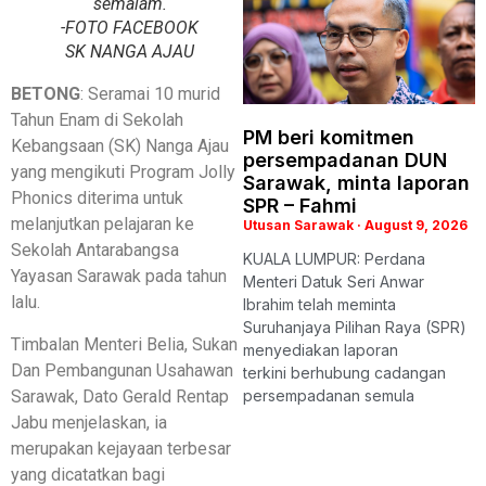
semalam.
-FOTO FACEBOOK
SK NANGA AJAU
BETONG
: Seramai 10 murid
Tahun Enam di Sekolah
PM beri komitmen
Kebangsaan (SK) Nanga Ajau
persempadanan DUN
yang mengikuti Program Jolly
Sarawak, minta laporan
Phonics diterima untuk
SPR – Fahmi
melanjutkan pelajaran ke
Utusan Sarawak
August 9, 2026
Sekolah Antarabangsa
KUALA LUMPUR: Perdana
Yayasan Sarawak pada tahun
Menteri Datuk Seri Anwar
lalu.
Ibrahim telah meminta
Suruhanjaya Pilihan Raya (SPR)
Timbalan Menteri Belia, Sukan
menyediakan laporan
Dan Pembangunan Usahawan
terkini berhubung cadangan
Sarawak, Dato Gerald Rentap
persempadanan semula
Jabu menjelaskan, ia
merupakan kejayaan terbesar
yang dicatatkan bagi