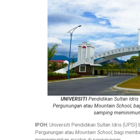
UNIVERSITI
Pendidikan Sultan Idri
Pergunungan atau
Mountain School,
ba
samping meminimumk
IPOH:
Universiti Pendidikan Sultan Idris (UPSI
Pergunungan atau
Mountain School,
bagi memba
meminimumkan insiden di pergunungan.