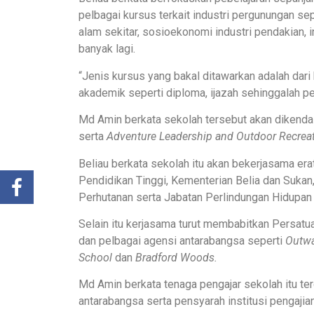
pelbagai kursus terkait industri pergunungan se
alam sekitar, sosioekonomi industri pendakian, 
banyak lagi.
“Jenis kursus yang bakal ditawarkan adalah dari k
akademik seperti diploma, ijazah sehinggalah pe
Md Amin berkata sekolah tersebut akan dikendali
serta
Adventure Leadership and Outdoor Recre
Beliau berkata sekolah itu akan bekerjasama er
Pendidikan Tinggi, Kementerian Belia dan Suka
Perhutanan serta Jabatan Perlindungan Hidupan L
Selain itu kerjasama turut membabitkan Persat
dan pelbagai agensi antarabangsa seperti
Outwa
School
dan
Bradford Woods.
Md ‎Amin berkata tenaga pengajar sekolah itu terd
antarabangsa serta pensyarah institusi pengajian