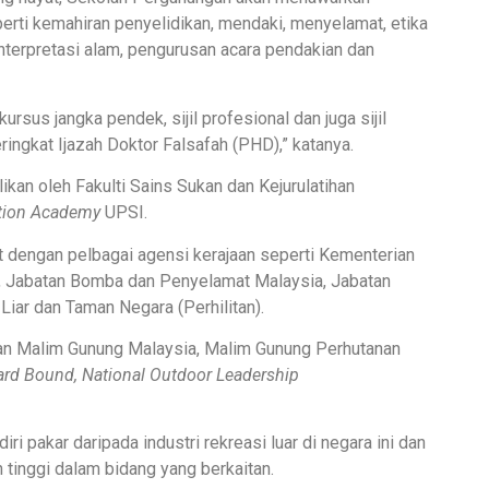
perti kemahiran penyelidikan, mendaki, menyelamat, etika
interpretasi alam, pengurusan acara pendakian dan
ursus jangka pendek, sijil profesional dan juga sijil
ringkat Ijazah Doktor Falsafah (PHD),” katanya.
kan oleh Fakulti Sains Sukan dan Kejurulatihan
ation Academy
UPSI.
at dengan pelbagai agensi kerajaan seperti Kementerian
n, Jabatan Bomba dan Penyelamat Malaysia, Jabatan
iar dan Taman Negara (Perhilitan).
uan Malim Gunung Malaysia, Malim Gunung Perhutanan
rd Bound, National Outdoor Leadership
iri pakar daripada industri rekreasi luar di negara ini dan
 tinggi dalam bidang yang berkaitan.