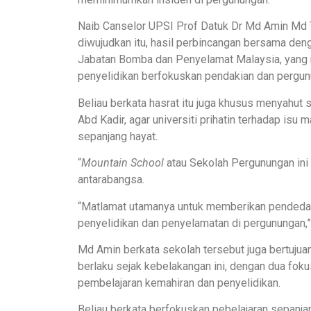
Naib Canselor UPSI Prof Datuk Dr Md Amin Md T
diwujudkan itu, hasil perbincangan bersama de
Jabatan Bomba dan Penyelamat Malaysia, yang m
penyelidikan berfokuskan pendakian dan pergun
Beliau berkata hasrat itu juga khusus menyahut
Abd Kadir, agar universiti prihatin terhadap isu
sepanjang hayat.
“
Mountain School
atau Sekolah Pergunungan ini
antarabangsa.
“Matlamat utamanya untuk memberikan pendedah
penyelidikan dan penyelamatan di pergunungan,”
Md Amin berkata sekolah tersebut juga bertuju
berlaku sejak kebelakangan ini, dengan dua fok
pembelajaran kemahiran dan penyelidikan.
Beliau berkata berfokuskan pebelajaran sepanj