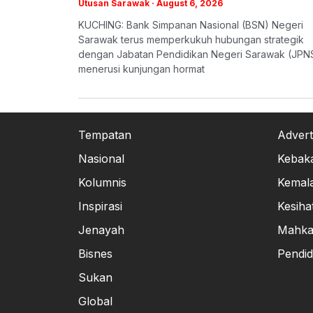
Utusan Sarawak
August 6, 2026
KUCHING: Bank Simpanan Nasional (BSN) Negeri
Sarawak terus memperkukuh hubungan strategik
dengan Jabatan Pendidikan Negeri Sarawak (JPN
menerusi kunjungan hormat
Tempatan
Advert
Nasional
Kebak
Kolumnis
Kemal
Inspirasi
Kesiha
Jenayah
Mahk
Bisnes
Pendid
Sukan
Global