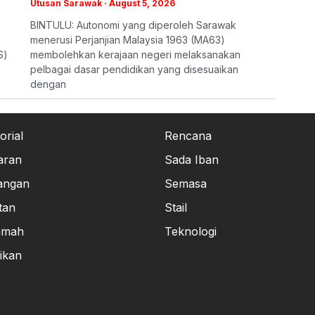
Utusan Sarawak
August 5, 2026
BINTULU: Autonomi yang diperoleh Sarawak
menerusi Perjanjian Malaysia 1963 (MA63)
S)
membolehkan kerajaan negeri melaksanakan
pelbagai dasar pendidikan yang disesuaikan
dengan
orial
Rencana
aran
Sada Iban
angan
Semasa
tan
Stail
amah
Teknologi
ikan