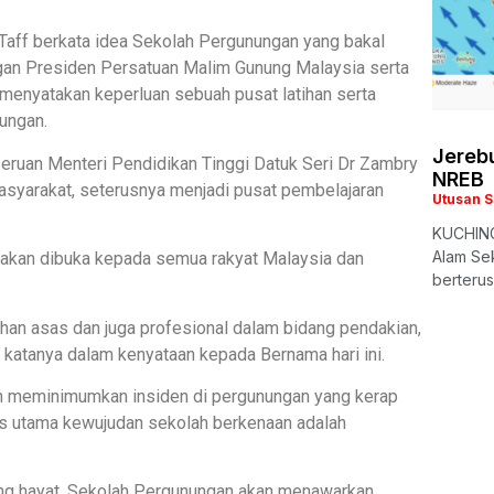
aff berkata idea Sekolah Pergunungan yang bakal
ngan Presiden Persatuan Malim Gunung Malaysia serta
enyatakan keperluan sebuah pusat latihan serta
ungan.
Jerebu
 seruan Menteri Pendidikan Tinggi Datuk Seri Dr Zambry
NREB
 masyarakat, seterusnya menjadi pusat pembelajaran
Utusan 
KUCHING
Alam Sek
 akan dibuka kepada semua rakyat Malaysia dan
berteru
an asas dan juga profesional dalam bidang pendakian,
 katanya dalam kenyataan kepada Bernama hari ini.
an meminimumkan insiden di pergunungan yang kerap
us utama kewujudan sekolah berkenaan adalah
ang hayat, Sekolah Pergunungan akan menawarkan