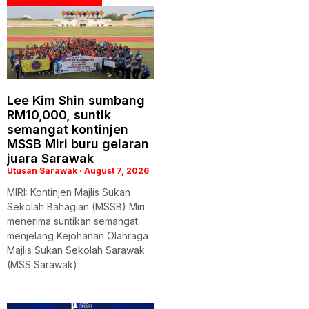
Lee Kim Shin sumbang
RM10,000, suntik
semangat kontinjen
MSSB Miri buru gelaran
juara Sarawak
Utusan Sarawak
August 7, 2026
MIRI: Kontinjen Majlis Sukan
Sekolah Bahagian (MSSB) Miri
menerima suntikan semangat
menjelang Kejohanan Olahraga
Majlis Sukan Sekolah Sarawak
(MSS Sarawak)