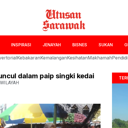
INSPIRASI
JENAYAH
BISNES
SUKAN
G
ertorial
Kebakaran
Kemalangan
Kesihatan
Makhamah
Pendid
ncul dalam paip singki kedai
TER
WILAYAH