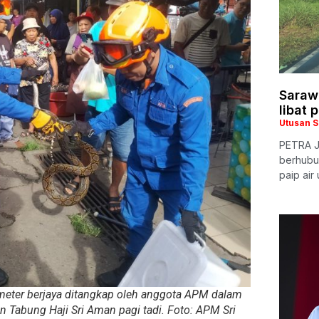
Saraw
libat 
Utusan 
PETRA J
berhubu
paip air
 meter berjaya ditangkap oleh anggota APM dalam
 Tabung Haji Sri Aman pagi tadi. Foto: APM Sri