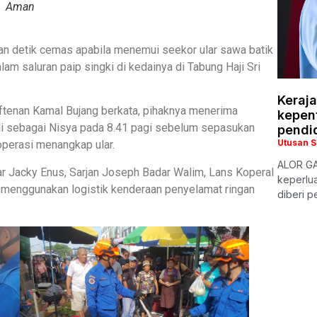
Aman
n detik cemas apabila menemui seekor ular sawa batik
am saluran paip singki di kedainya di Tabung Haji Sri
Keraj
tenan Kamal Bujang berkata, pihaknya menerima
kepen
li sebagai Nisya pada 8.41 pagi sebelum sepasukan
pendi
Utusan 
operasi menangkap ular.
ALOR GA
ejar Jacky Enus, Sarjan Joseph Badar Walim, Lans Koperal
keperlua
 menggunakan logistik kenderaan penyelamat ringan
diberi p