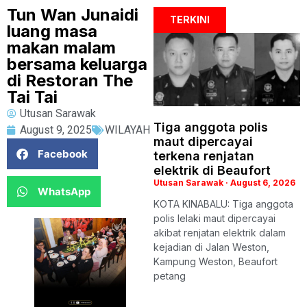
Tun Wan Junaidi
TERKINI
luang masa
makan malam
bersama keluarga
di Restoran The
Tai Tai
Utusan Sarawak
Tiga anggota polis
August 9, 2025
WILAYAH
maut dipercayai
Facebook
terkena renjatan
elektrik di Beaufort
Utusan Sarawak
August 6, 2026
WhatsApp
KOTA KINABALU: Tiga anggota
polis lelaki maut dipercayai
akibat renjatan elektrik dalam
kejadian di Jalan Weston,
Kampung Weston, Beaufort
petang