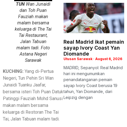
TUN
Wan Junaidi
dan Toh Puan
Fauziah makan
malam bersama
keluarga di The Tai
Tai Restaurant,
Jalan Tabuan
Real Madrid ikat pemain
sayap Ivory Coast Yan
malam tadi. Foto
Diomande
Astana Negeri
Utusan Sarawak
August 6, 2026
Sarawak
MADRID, Sepanyol: Real Madrid
KUCHING:
Yang di-Pertua
hari ini mengumumkan
Negeri, Tun Pehin Sri Wan
penandatanganan pemain
Junaidi Tuanku Jaafar,
sayap Ivory Coast berusia 19
bersama isteri Toh Puan Datuk
tahun, Yan Diomande, dari
Leipzig dengan
Patinggi Fauziah Mohd Sanusi
makan malam bersama
keluarga di Restoran The Tai
Tai, Jalan Tabuan malam tadi.