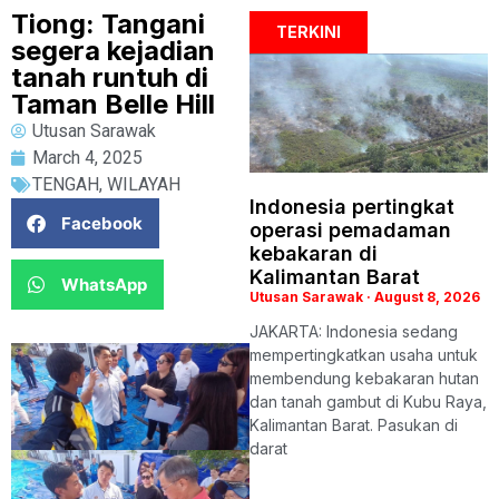
Tiong: Tangani
TERKINI
segera kejadian
tanah runtuh di
Taman Belle Hill
Utusan Sarawak
March 4, 2025
TENGAH
,
WILAYAH
Indonesia pertingkat
Facebook
operasi pemadaman
kebakaran di
Kalimantan Barat
WhatsApp
Utusan Sarawak
August 8, 2026
JAKARTA: Indonesia sedang
mempertingkatkan usaha untuk
membendung kebakaran hutan
dan tanah gambut di Kubu Raya,
Kalimantan Barat. Pasukan di
darat