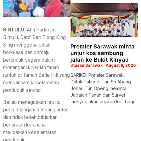
BINTULU:
Ahli Parlimen
Bintulu, Dato’ Seri Tiong King
Sing menggesa pihak
Premier Sarawak minta
berkuasa dan pemaju
unjur kos sambung
jalan ke Bukit Kinyau
bertindak segera dalam
Utusan Sarawak
August 8, 2026
menangani kejadian tanah
runtuh di Taman Belle Hill yang
SARIKEI: Premier Sarawak,
Datuk Patinggi Tan Sri Abang
mengancam keselamatan
Johari Tun Openg meminta
penduduk sekitar.
Jabatan Tanah dan Survei
menyediakan unjuran kos bagi
Beliau menegaskan isu itu
perlu ditangani dengan pantas
dan tidak boleh dibiarkan
berlarutan kerana ia
melibatkan keselamatan
penduduk.