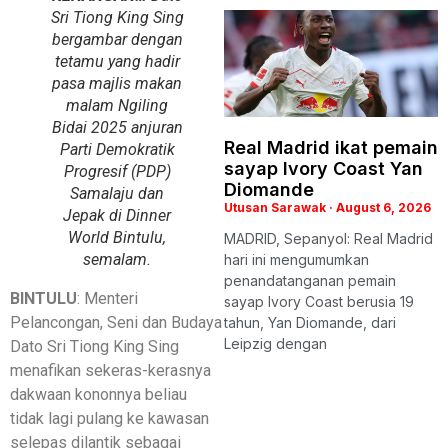
Sri Tiong King Sing
bergambar dengan
tetamu yang hadir
pasa majlis makan
malam Ngiling
Bidai 2025 anjuran
Real Madrid ikat pemain
Parti Demokratik
sayap Ivory Coast Yan
Progresif (PDP)
Diomande
Samalaju dan
Utusan Sarawak
August 6, 2026
Jepak di Dinner
World Bintulu,
MADRID, Sepanyol: Real Madrid
semalam.
hari ini mengumumkan
penandatanganan pemain
BINTULU
: Menteri
sayap Ivory Coast berusia 19
Pelancongan, Seni dan Budaya
tahun, Yan Diomande, dari
Leipzig dengan
Dato Sri Tiong King Sing
menafikan sekeras-kerasnya
dakwaan kononnya beliau
tidak lagi pulang ke kawasan
selepas dilantik sebagai