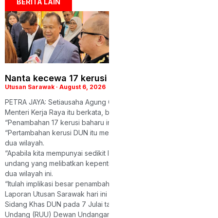
BERITA LAIN
Nanta kecewa 17 kerusi DUN baharu mungkin ti
Utusan Sarawak
August 6, 2026
PETRA JAYA: Setiausaha Agung Gabungan Parti Sarawak (GPS), D
Menteri Kerja Raya itu berkata, berikutan itu kemungkinan besar 1
“Penambahan 17 kerusi baharu ini bukan sahaja penting untuk d
“Pertambahan kerusi DUN itu mempunyai implikasi besar terhada
dua wilayah.
“Apabila kita mempunyai sedikit lebih daripada satu pertiga keru
undang yang melibatkan kepentingan Sarawak dan Sabah tidak bole
dua wilayah ini.
“Itulah implikasi besar penambahan kerusi ini,” katanya ketika d
Laporan Utusan Sarawak hari ini memetik sumber sebagai berkat
Sidang Khas DUN pada 7 Julai tahun lalu meluluskan Rang Undang
Undang (RUU) Dewan Undangan Negeri (Komposisi Keanggotaan) 