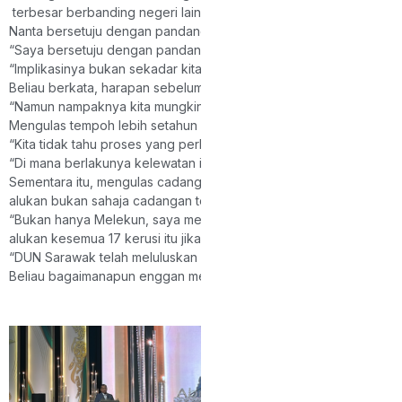
terbesar berbanding negeri lain di Malaysia.
Nanta bersetuju dengan pandangan Ketua Penerangan Parti Pesak
“Saya bersetuju dengan pandangan Dato Sri Abdul Karim kerana na
“Implikasinya bukan sekadar kita mahu pertambahan 17 kerusi itu
Beliau berkata, harapan sebelum ini ialah supaya 17 kerusi baha
“Namun nampaknya kita mungkin tidak dapat menggunakan 17 kerusi
Mengulas tempoh lebih setahun yang diambil SPR untuk memulaka
“Kita tidak tahu proses yang perlu mereka lalui, tetapi dalam tempo
“Di mana berlakunya kelewatan itu saya tidak mahu membuat spek
Sementara itu, mengulas cadangan mewujudkan kerusi DUN Meleku
alukan bukan sahaja cadangan tersebut, malah keseluruhan 17 ke
“Bukan hanya Melekun, saya mengalu-
alukan kesemua 17 kerusi itu jika dapat diwujudkan.
“DUN Sarawak telah meluluskan usul berkenaan dan kini cadangan 
Beliau bagaimanapun enggan mengulas mengenai senarai penuh c