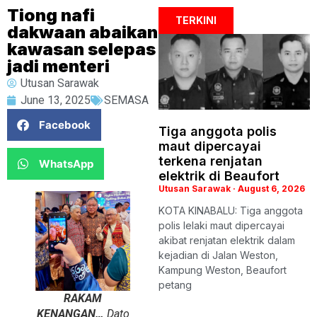
Tiong nafi
TERKINI
dakwaan abaikan
kawasan selepas
jadi menteri
Utusan Sarawak
June 13, 2025
SEMASA
Facebook
Tiga anggota polis
maut dipercayai
terkena renjatan
WhatsApp
elektrik di Beaufort
Utusan Sarawak
August 6, 2026
KOTA KINABALU: Tiga anggota
polis lelaki maut dipercayai
akibat renjatan elektrik dalam
kejadian di Jalan Weston,
Kampung Weston, Beaufort
petang
RAKAM
KENANGAN…
Dato