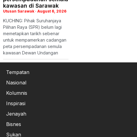
kawasan di Sarawak
Utusan Sarawak
August 6, 2026
KUCHING: Pihak Suruhanjaya
Pilihan Raya (SPR) belum lagi
memetapkan tarikh sebenar
untuk mempamerkan cadangan
peta persempadanan semula
kawasan Dewan Undangan
Tempatan
Nasional
Kolumnis
Inspirasi
Jenayah
Bisnes
Sukan