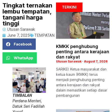
Tingkat ternakan
TERKINI
lembu tempatan,
tangani harga
tinggi
Utusan Sarawak
June 7, 2025
TEMPATAN
Facebook
KMKK penghubung
penting antara kerajaan
dan rakyat
WhatsApp
Utusan Sarawak
August 7, 2026
SARIKEI: Ketua masyarakat dan
ketua kaum (KMKK) terus
menjadi penghubung penting
antara kerajaan dan rakyat
dalam memastikan setiap dasar
TIMBALAN
pembangunan
Perdana Menteri,
Datuk Seri Fadillah
Yusof