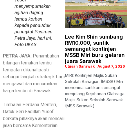
menyempurnakan
agihan daging
lembu korban
kepada penduduk
peringkat Parlimen
Lee Kim Shin sumbang
Petra Jaya, hari ini.
RM10,000, suntik
Foto
UKAS
semangat kontinjen
MSSB Miri buru gelaran
PETRA JAYA:
Penambahan
juara Sarawak
bilangan ternakan lembu
Utusan Sarawak
August 7, 2026
tempatan dikenal pasti
MIRI: Kontinjen Majlis Sukan
sebagai langkah strategik bagi
Sekolah Bahagian (MSSB) Miri
mengawal dan menurunkan
menerima suntikan semangat
harga lembu di Sarawak.
menjelang Kejohanan Olahraga
Majlis Sukan Sekolah Sarawak
Timbalan Perdana Menteri,
(MSS Sarawak)
Datuk Seri Fadillah Yusof
berkata pihaknya akan mencari
jalan bersama Kementerian