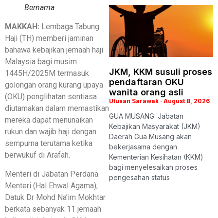
Bernama
MAKKAH:
Lembaga Tabung
Haji (TH) memberi jaminan
bahawa kebajikan jemaah haji
Malaysia bagi musim
JKM, KKM susuli proses
1445H/2025M termasuk
pendaftaran OKU
golongan orang kurang upaya
wanita orang asli
(OKU) penglihatan sentiasa
Utusan Sarawak
August 8, 2026
diutamakan dalam memastikan
GUA MUSANG: Jabatan
mereka dapat menunaikan
Kebajikan Masyarakat (JKM)
rukun dan wajib haji dengan
Daerah Gua Musang akan
sempurna terutama ketika
bekerjasama dengan
berwukuf di Arafah.
Kementerian Kesihatan (KKM)
bagi menyelesaikan proses
Menteri di Jabatan Perdana
pengesahan status
Menteri (Hal Ehwal Agama),
Datuk Dr Mohd Na’im Mokhtar
berkata sebanyak 11 jemaah