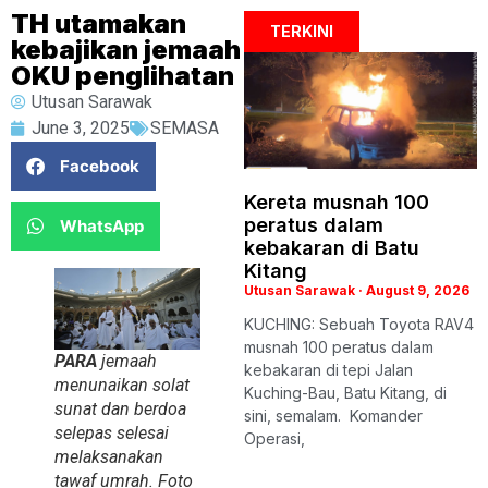
TH utamakan
TERKINI
kebajikan jemaah
OKU penglihatan
Utusan Sarawak
June 3, 2025
SEMASA
Facebook
Kereta musnah 100
peratus dalam
WhatsApp
kebakaran di Batu
Kitang
Utusan Sarawak
August 9, 2026
KUCHING: Sebuah Toyota RAV4
musnah 100 peratus dalam
PARA
jemaah
kebakaran di tepi Jalan
menunaikan solat
Kuching-Bau, Batu Kitang, di
sunat dan berdoa
sini, semalam. Komander
selepas selesai
Operasi,
melaksanakan
tawaf umrah. Foto