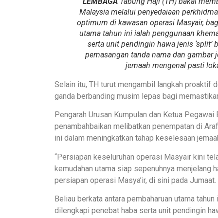
LEMBAGA
Tabung Haji (TH) bakal memb
Malaysia melalui penyedaiaan perkhidmat
optimum di kawasan operasi Masyair, b
utama tahun ini ialah penggunaan khema
serta unit pendingin hawa jenis ‘spli
pemasangan tanda nama dan gambar je
jemaah mengenal pasti lo
Selain itu, TH turut mengambil langkah proaktif
ganda berbanding musim lepas bagi memastikan
Pengarah Urusan Kumpulan dan Ketua Pegawai 
penambahbaikan melibatkan penempatan di Arafa
ini dalam meningkatkan tahap keselesaan jemaa
“Persiapan keseluruhan operasi Masyair kini t
kemudahan utama siap sepenuhnya menjelang hari
persiapan operasi Masya’ir, di sini pada Jumaat.
Beliau berkata antara pembaharuan utama tahun 
dilengkapi penebat haba serta unit pendingin ha