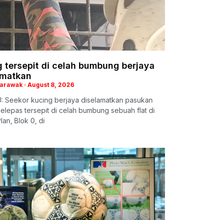
 tersepit di celah bumbung berjaya
amatkan
Sarawak
August 8, 2026
: Seekor kucing berjaya diselamatkan pasukan
lepas tersepit di celah bumbung sebuah flat di
lan, Blok 0, di