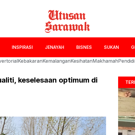
INSPIRASI
JENAYAH
BISNES
SUKAN
G
ertorial
Kebakaran
Kemalangan
Kesihatan
Makhamah
Pendid
aliti, keselesaan optimum di
TER