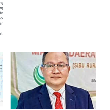
ng Pasukan Gerakan Udara (PGU) Polis Diraja Malaysia (PDRM) Kota
 kenderaan polis serta ahli keluarga ke Ching Chuan Sibu Mortuary 
 dewan berkenaan pada 7.30 pagi esok sebelum mendiang dibawa k
odist Grace Memorial Park di Jalan Kemuyang.
an itu ialah Lans Koperal Mohamad Nur Hafiz Ibrahim, 29, dan Lans
t.