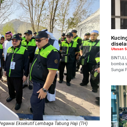
Kucing
disel
Utusan 
BINTULU
bomba se
Sungai P
egawai Eksekutif Lembaga Tabung Haji (TH)