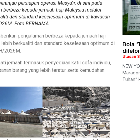
njau persiapan operasi Masya’ir, di sini pada
berbeza kepada jemaah haji Malaysia melalui
aliti dan standard keselesaan optimum di kawasan
H/2026M. Foto BERNAMA
berikan pengalaman berbeza kepada jemaah haji
lebih berkualiti dan standard keselesaan optimum di
Bola 
dilelo
7H/2026M.
Utusan 
ti jemaah termasuk penyediaan katil sofa individu,
NEW YOR
panan barang yang lebih teratur serta kemudahan
Maradon
Tuhan” 