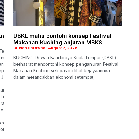
uarga iringi penghormatan terakhir
DBKL mahu contohi konsep Festival
Makanan Kuching anjuran MBKS
Utusan Sarawak
August 7, 2026
Teck Siong ke kampung halamannya hari ini, balu anggota Polis Dir
ini ialah memastikan kelima-
KUCHING: Dewan Bandaraya Kuala Lumpur (DBKL)
an yang mencukupi memandangkan mereka masih kecil.
berhasrat mencontohi konsep penganjuran Festival
depan mereka. Mereka semua masih kecil, sedangkan gaji suami buka
Makanan Kuching selepas melihat kejayaannya
Jalan Bukit Lima di sini, lewat petang tadi.
dalam merancakkan ekonomi setempat,
hun.
ah di SJK(C) Tung Hua, Sibu, manakala anak bongsu mengikuti pend
rat untuk dipindahkan semula bertugas ke Sibu supaya dapat tinggal
sini, tetapi belum berjaya,” katanya.
ialah ketika sambutan Tahun Baharu Cina lalu.
olis yang maut selepas dipercayai terkena renjatan elektrik ketika