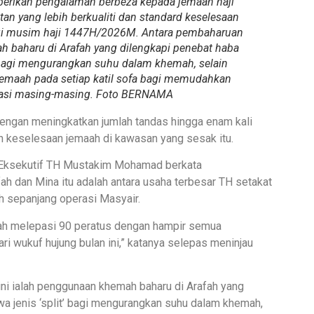
erikan pengalaman berbeza kepada jemaah haji
an yang lebih berkualiti dan standard keselesaan
agi musim haji 1447H/2026M. Antara pembaharuan
h baharu di Arafah yang dilengkapi penebat haba
t’ bagi mengurangkan suhu dalam khemah, selain
maah pada setiap katil sofa bagi memudahkan
kasi masing-masing. Foto BERNAMA
 dengan meningkatkan jumlah tandas hingga enam kali
 keselesaan jemaah di kawasan yang sesak itu.
Eksekutif TH Mustakim Mohamad berkata
h dan Mina itu adalah antara usaha terbesar TH setakat
h sepanjang operasi Masyair.
elah melepasi 90 peratus dengan hampir semua
 wukuf hujung bulan ini,” katanya selepas meninjau
ini ialah penggunaan khemah baharu di Arafah yang
wa jenis ‘split’ bagi mengurangkan suhu dalam khemah,