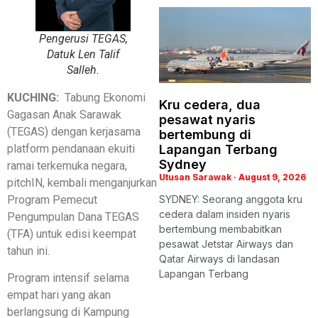
Pengerusi TEGAS,
Datuk Len Talif
Salleh.
KUCHING:
Tabung Ekonomi
Kru cedera, dua
Gagasan Anak Sarawak
pesawat nyaris
(TEGAS) dengan kerjasama
bertembung di
platform pendanaan ekuiti
Lapangan Terbang
Sydney
ramai terkemuka negara,
Utusan Sarawak
August 9, 2026
pitchIN, kembali menganjurkan
Program Pemecut
SYDNEY: Seorang anggota kru
cedera dalam insiden nyaris
Pengumpulan Dana TEGAS
bertembung membabitkan
(TFA) untuk edisi keempat
pesawat Jetstar Airways dan
tahun ini.
Qatar Airways di landasan
Lapangan Terbang
Program intensif selama
empat hari yang akan
berlangsung di Kampung