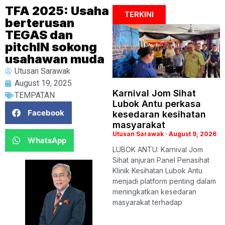
TFA 2025: Usaha
TERKINI
berterusan
TEGAS dan
pitchIN sokong
usahawan muda
Utusan Sarawak
August 19, 2025
Karnival Jom Sihat
TEMPATAN
Lubok Antu perkasa
Facebook
kesedaran kesihatan
masyarakat
Utusan Sarawak
August 9, 2026
WhatsApp
LUBOK ANTU: Karnival Jom
Sihat anjuran Panel Penasihat
Klinik Kesihatan Lubok Antu
menjadi platform penting dalam
meningkatkan kesedaran
masyarakat terhadap