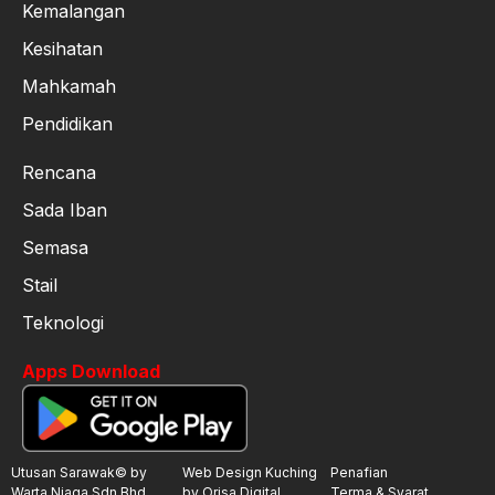
Kemalangan
Kesihatan
Mahkamah
Pendidikan
Rencana
Sada Iban
Semasa
Stail
Teknologi
Apps Download
Utusan Sarawak© by
Web Design Kuching
Penafian
Warta Niaga Sdn.Bhd
by Orisa Digital
Terma & Syarat