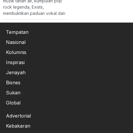
muzik tanah air, kumpulan pop
rock legenda, Exists,
membuktikan paduan vokal dan
Tempatan
Nasional
Kolumnis
Inspirasi
Jenayah
Bisnes
Sukan
Global
Advertorial
Kebakaran