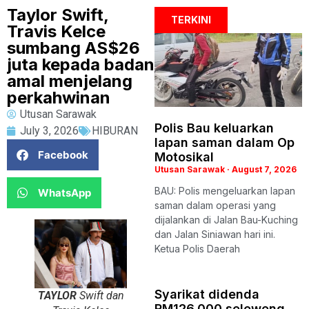
Taylor Swift,
TERKINI
Travis Kelce
sumbang AS$26
juta kepada badan
amal menjelang
perkahwinan
Utusan Sarawak
Polis Bau keluarkan
July 3, 2026
HIBURAN
lapan saman dalam Op
Facebook
Motosikal
Utusan Sarawak
August 7, 2026
BAU: Polis mengeluarkan lapan
WhatsApp
saman dalam operasi yang
dijalankan di Jalan Bau-Kuching
dan Jalan Siniawan hari ini.
Ketua Polis Daerah
Syarikat didenda
TAYLOR
Swift dan
RM126,000 seleweng