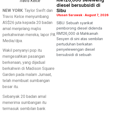
Travis Kelce
diesel bersubsidi di
Sibu
NEW YORK
: Taylor Swift dan
Utusan Sarawak
August 7, 2026
Travis Kelce menyumbang
AS$26 juta kepada 20 badan
SIBU: Sebuah syarikat
pemborong diesel didenda
amal menjelang majlis
RM126,000 di Mahkamah
perkahwinan mereka, lapor PA
Sesyen di sini atas sembilan
Media/dpa.
pertuduhan berkaitan
penyelewengan diesel
Wakil penyanyi pop itu
bersubsidi di sebuah
mengesahkan pasangan
berkenaan, yang dijadual
berkahwin di Madison Square
Garden pada malam Jumaat,
telah membuat sumbangan
besar itu.
Sebanyak 20 badan amal
menerima sumbangan itu
termasuk sembilan bank