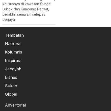
khususnya di kawasan Sungai
Lubok dan Kampung Perpat,
berakhir semalam selepas
berjaya
Tempatan
Nasional
Kolumnis
Inspirasi
Jenayah
Bisnes
Sukan
Global
Advertorial