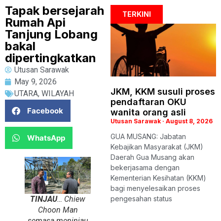
Tapak bersejarah
TERKINI
Rumah Api
Tanjung Lobang
bakal
dipertingkatkan
Utusan Sarawak
May 9, 2026
JKM, KKM susuli proses
UTARA
,
WILAYAH
pendaftaran OKU
Facebook
wanita orang asli
Utusan Sarawak
August 8, 2026
GUA MUSANG: Jabatan
WhatsApp
Kebajikan Masyarakat (JKM)
Daerah Gua Musang akan
bekerjasama dengan
Kementerian Kesihatan (KKM)
bagi menyelesaikan proses
TINJAU
… Chiew
pengesahan status
Choon Man
semasa meninjau