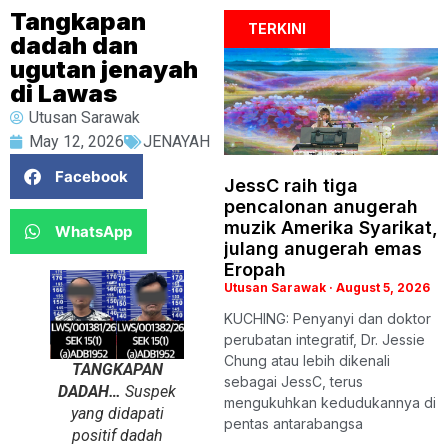
Tangkapan
TERKINI
dadah dan
ugutan jenayah
di Lawas
Utusan Sarawak
May 12, 2026
JENAYAH
Facebook
JessC raih tiga
pencalonan anugerah
muzik Amerika Syarikat,
WhatsApp
julang anugerah emas
Eropah
Utusan Sarawak
August 5, 2026
KUCHING: Penyanyi dan doktor
perubatan integratif, Dr. Jessie
Chung atau lebih dikenali
TANGKAPAN
sebagai JessC, terus
DADAH…
Suspek
mengukuhkan kedudukannya di
yang didapati
pentas antarabangsa
positif dadah